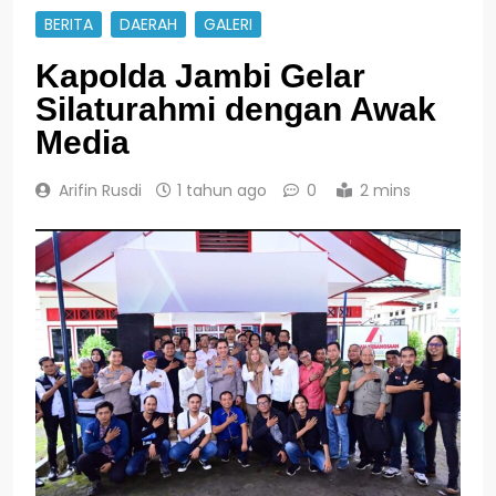
BERITA
DAERAH
GALERI
Kapolda Jambi Gelar
Silaturahmi dengan Awak
Media
Arifin Rusdi
1 tahun ago
0
2 mins