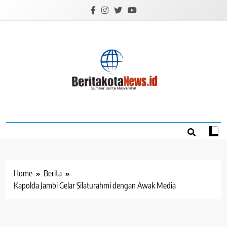
Skip
to
content
BERITAKOTANEW
Sumber Berita Masyarakat
Home
Berita
Kapolda Jambi Gelar Silaturahmi dengan Awak Media