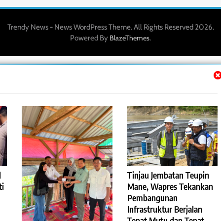
Trendy News - News WordPress Theme. All Rights Reserved 2026.
Powered By
.
BlazeThemes
l
Tinjau Jembatan Teupin
ti
Mane, Wapres Tekankan
Pembangunan
Infrastruktur Berjalan
Tepat Mutu dan Tepat