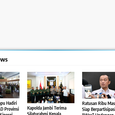
ews
pu Hadiri
Ratusan Ribu Mas
Kapolda Jambi Terima
D Provinsi
Siap Berpartisipas
Silaturahmi Kepala
Sinergi
“War” Undangan