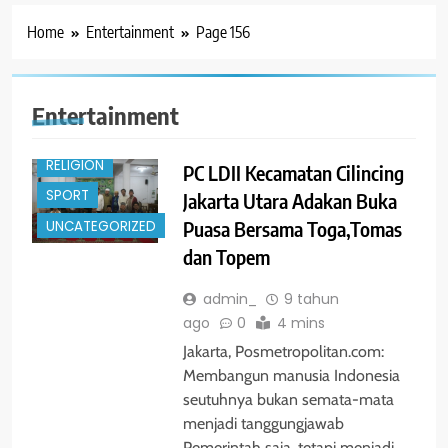
ENTERTAINMENT
Home
Entertainment
Page 156
GLOBAL
NASIONAL
PENDIDIKAN
Entertainment
POLITIK
RELIGION
PC LDII Kecamatan Cilincing
SPORT
Jakarta Utara Adakan Buka
Puasa Bersama Toga,Tomas
UNCATEGORIZED
dan Topem
admin_
9 tahun
ago
0
4 mins
Jakarta, Posmetropolitan.com:
Membangun manusia Indonesia
seutuhnya bukan semata-mata
menjadi tanggungjawab
Pemerintah saja, tetapi menjadi