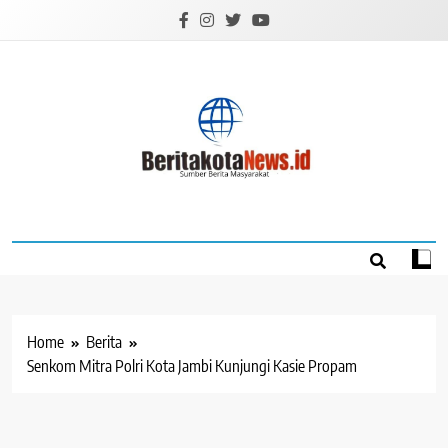
Skip
to
content
BERITAKOTANEW
Sumber Berita Masyarakat
Home
Berita
Senkom Mitra Polri Kota Jambi Kunjungi Kasie Propam