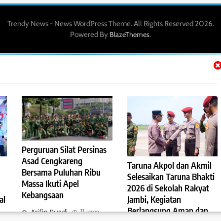
Trendy News - News WordPress Theme. All Rights Reserved 2026.
Powered By
.
BlazeThemes
Perguruan Silat Persinas
Asad Cengkareng
Taruna Akpol dan Akmil
Bersama Puluhan Ribu
Selesaikan Taruna Bhakti
Massa Ikuti Apel
2026 di Sekolah Rakyat
Kebangsaan
al
Jambi, Kegiatan
Berlangsung Aman dan
Arifin Rusdi
11 jam