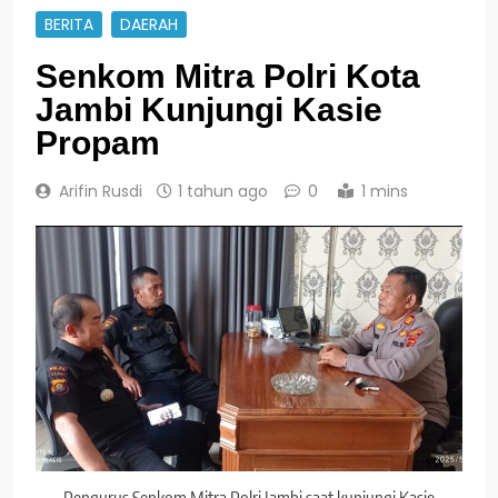
BERITA
DAERAH
Senkom Mitra Polri Kota
Jambi Kunjungi Kasie
Propam
Arifin Rusdi
1 tahun ago
0
1 mins