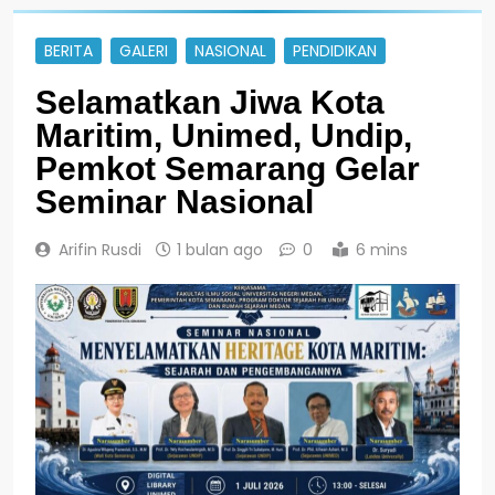
BERITA
GALERI
NASIONAL
PENDIDIKAN
Selamatkan Jiwa Kota
Maritim, Unimed, Undip,
Pemkot Semarang Gelar
Seminar Nasional
Arifin Rusdi
1 bulan ago
0
6 mins