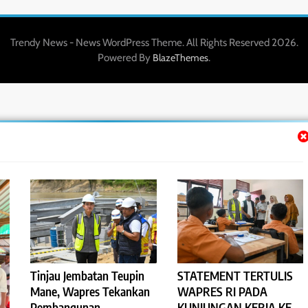
Trendy News - News WordPress Theme. All Rights Reserved 2026.
Powered By
.
BlazeThemes
Tinjau Jembatan Teupin
STATEMENT TERTULIS
Mane, Wapres Tekankan
WAPRES RI PADA
Pembangunan
KUNJUNGAN KERJA KE