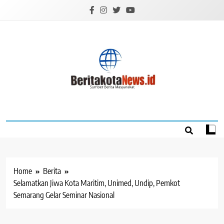
Skip
to
content
BERITAKOTANEW
Sumber Berita Masyarakat
Home
Berita
Selamatkan Jiwa Kota Maritim, Unimed, Undip, Pemkot
Semarang Gelar Seminar Nasional