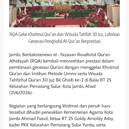
RQA Gelar Khotmul Qur’an dan Wisuda Tahfizh 30 Juz, Lahirkan
Generasi Penghafal Al-Qur’an Berprestasi
Jambi, Beritakotanews id : Yayasan Roudlotul Qur’an
Alhidayah (RQA) kembali menorehkan prestasi dalam
pembinaan generasi Qur’ani dengan menggelar Khotmul
Qur’an dan Imtihan Metode Ummi serta Wisuda
Tahfizhul Qur’an 30 Juz Bil Ghoib ke-2 di Balai RT 25
Kelurahan Pematang Sulur, Kota Jambi, Ahad
(21/6/2026).
Kegiatan yang berlangsung khidmat dan penuh haru
tersebut dihadiri perwakilan Kementerian Agama Kota
Jambi Ahmad Faisol, Ketua RT 25 Goldy Arnoldy Arby,
kader PKK Kelurahan Pematang Sulur Yunita, serta