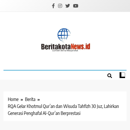
Skip
to
content
BERITAKOTANEW
Sumber Berita Masyarakat
Home
Berita
RQA Gelar Khotmul Qur’an dan Wisuda Tahfizh 30 Juz, Lahirkan
Generasi Penghafal Al-Qur’an Berprestasi