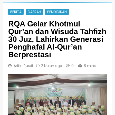
BERITA
DAERAH
PENDIDIKAN
RQA Gelar Khotmul
Qur’an dan Wisuda Tahfizh
30 Juz, Lahirkan Generasi
Penghafal Al-Qur’an
Berprestasi
Arifin Rusdi
2 bulan ago
0
8 mins