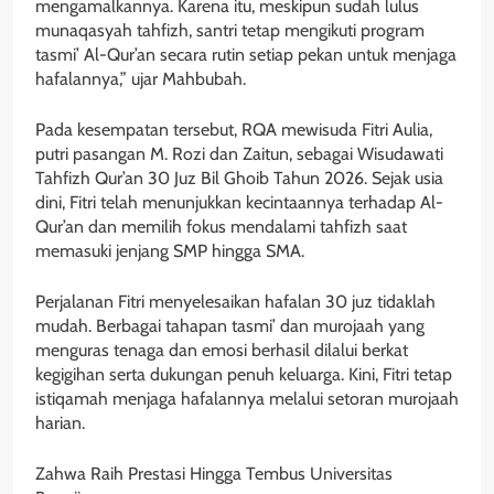
mengamalkannya. Karena itu, meskipun sudah lulus
munaqasyah tahfizh, santri tetap mengikuti program
tasmi’ Al-Qur’an secara rutin setiap pekan untuk menjaga
hafalannya,” ujar Mahbubah.
Pada kesempatan tersebut, RQA mewisuda Fitri Aulia,
putri pasangan M. Rozi dan Zaitun, sebagai Wisudawati
Tahfizh Qur’an 30 Juz Bil Ghoib Tahun 2026. Sejak usia
dini, Fitri telah menunjukkan kecintaannya terhadap Al-
Qur’an dan memilih fokus mendalami tahfizh saat
memasuki jenjang SMP hingga SMA.
Perjalanan Fitri menyelesaikan hafalan 30 juz tidaklah
mudah. Berbagai tahapan tasmi’ dan murojaah yang
menguras tenaga dan emosi berhasil dilalui berkat
kegigihan serta dukungan penuh keluarga. Kini, Fitri tetap
istiqamah menjaga hafalannya melalui setoran murojaah
harian.
Zahwa Raih Prestasi Hingga Tembus Universitas