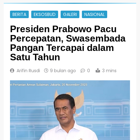
BERITA
EKSOSBUD
GALERI
NASIONAL
Presiden Prabowo Pacu
Percepatan, Swasembada
Pangan Tercapai dalam
Satu Tahun
Arifin Rusdi
9 bulan ago
0
3 mins