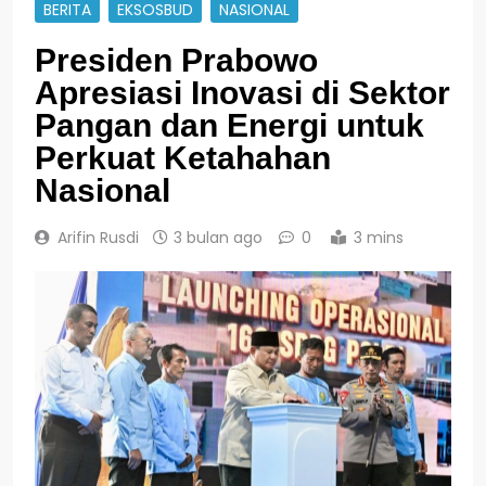
BERITA
EKSOSBUD
NASIONAL
Presiden Prabowo
Apresiasi Inovasi di Sektor
Pangan dan Energi untuk
Perkuat Ketahahan
Nasional
Arifin Rusdi
3 bulan ago
0
3 mins