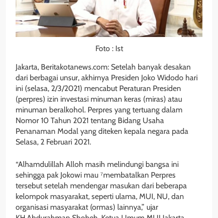
Foto : Ist
Jakarta, Beritakotanews.com: Setelah banyak desakan
dari berbagai unsur, akhirnya Presiden Joko Widodo hari
ini (selasa, 2/3/2021) mencabut Peraturan Presiden
(perpres) izin investasi minuman keras (miras) atau
minuman beralkohol. Perpres yang tertuang dalam
Nomor 10 Tahun 2021 tentang Bidang Usaha
Penanaman Modal yang diteken kepala negara pada
Selasa, 2 Februari 2021.
“Alhamdulillah Alloh masih melindungi bangsa ini
sehingga pak Jokowi mau ⁷membatalkan Perpres
tersebut setelah mendengar masukan dari beberapa
kelompok masyarakat, seperti ulama, MUI, NU, dan
organisasi masyarakat (ormas) lainnya,” ujar
KH.Abdurahman Shoheh, Ketua Umum MUI Jakarta