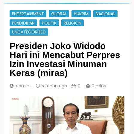
ENTERTAINMENT
GLOBAL
HUKRIM
NASIONAL
PENDIDIKAN
POLITIK
RELIGION
UNCATEGORIZED
Presiden Joko Widodo
Hari ini Mencabut Perpres
Izin Investasi Minuman
Keras (miras)
admin_
5 tahun ago
0
2 mins