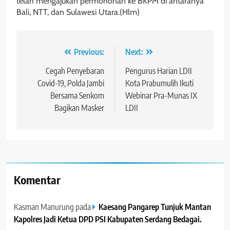
telah mengajukan permohonan ke BKPM di antaranya
Bali, NTT, dan Sulawesi Utara.(Hlm)
Navigasi
Previous:
Next:
pos
Cegah Penyebaran
Pengurus Harian LDII
Covid-19, Polda Jambi
Kota Prabumulih Ikuti
Bersama Senkom
Webinar Pra-Munas IX
Bagikan Masker
LDII
Komentar
Kasman Manurung
pada
Kaesang Pangarep Tunjuk Mantan
Kapolres Jadi Ketua DPD PSI Kabupaten Serdang Bedagai. ‎ ‎