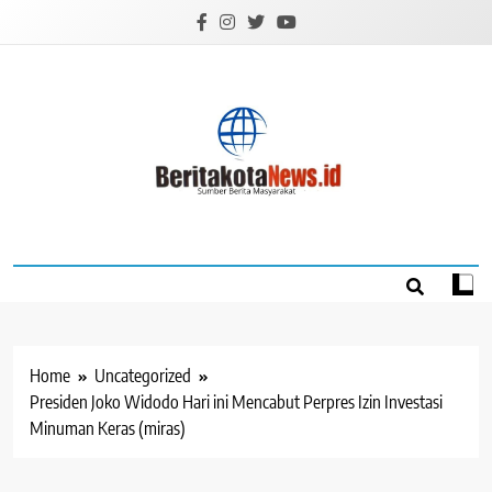
Skip
to
content
BERITAKOTANEW
Sumber Berita Masyarakat
Home
Uncategorized
Presiden Joko Widodo Hari ini Mencabut Perpres Izin Investasi
Minuman Keras (miras)