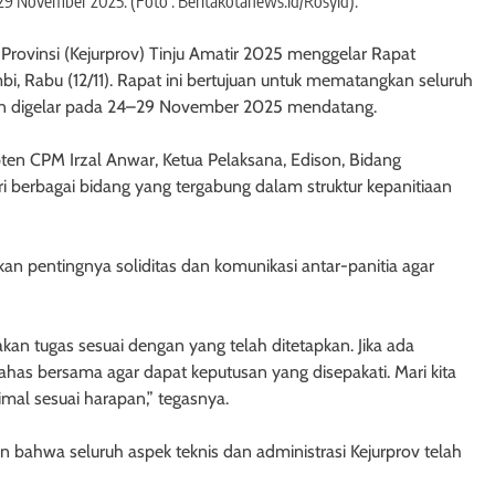
29 November 2025. (Foto : Beritakotanews.id/Rosyid).
n Provinsi (Kejurprov) Tinju Amatir 2025 menggelar Rapat
mbi, Rabu (12/11). Rapat ini bertujuan untuk mematangkan seluruh
an digelar pada 24–29 November 2025 mendatang.
pten CPM Irzal Anwar, Ketua Pelaksana, Edison, Bidang
ari berbagai bidang yang tergabung dalam struktur kepanitiaan
 pentingnya soliditas dan komunikasi antar-panitia agar
akan tugas sesuai dengan yang telah ditetapkan. Jika ada
ahas bersama agar dapat keputusan yang disepakati. Mari kita
imal sesuai harapan,” tegasnya.
 bahwa seluruh aspek teknis dan administrasi Kejurprov telah