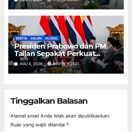
Pokok Haluan Negara
BERITA
GALERI
GLOBAL
Presiden Prabowo dan PM
Tailan Sepakat Perkuat
Kemitraan Strategis, Dorong
AGU 4, 2026
ARIFIN RUSDI
Stabilitas Kawasan ASEAN
Tinggalkan Balasan
Alamat email Anda tidak akan dipublikasikan.
Ruas yang wajib ditandai
*