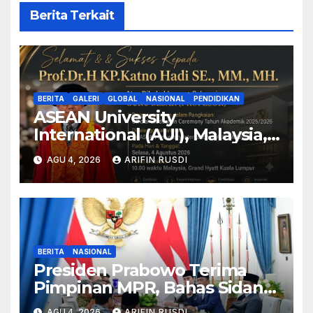
Berita Terkait
BERITA
GALERI
GLOBAL
NASIONAL
PENDIDIKAN
ASEAN University
International (AUI), Malaysia,
Mengukuhkan Dr.KP.H.Katno
AGU 4, 2026
ARIFIN RUSDI
Hadi, SE.,MM., MH., Ketua
Umum Senkom Mitra Polri
Sebagai Guru Besar
(Profesor) dalam Bidang Tata
Kelola Pembangunan
Ekonomi Masyarakat.
BERITA
NASIONAL
Presiden Prabowo Terima
Pimpinan MPR, Bahas Sidang
Tahunan MPR dan Pokok-
AGU 4, 2026
ARIFIN RUSDI