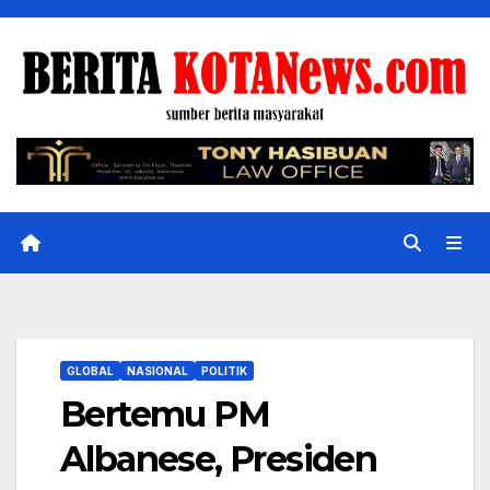
Skip
to
content
GLOBAL
NASIONAL
POLITIK
Bertemu PM
Albanese, Presiden