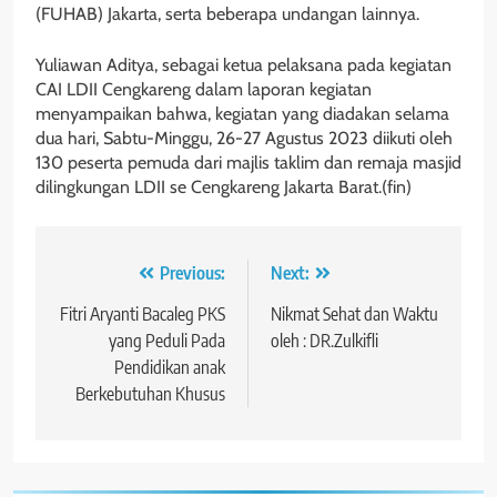
(FUHAB) Jakarta, serta beberapa undangan lainnya.
Yuliawan Aditya, sebagai ketua pelaksana pada kegiatan
CAI LDII Cengkareng dalam laporan kegiatan
menyampaikan bahwa, kegiatan yang diadakan selama
dua hari, Sabtu-Minggu, 26-27 Agustus 2023 diikuti oleh
130 peserta pemuda dari majlis taklim dan remaja masjid
dilingkungan LDII se Cengkareng Jakarta Barat.(fin)
Navigasi
Previous:
Next:
pos
Fitri Aryanti Bacaleg PKS
Nikmat Sehat dan Waktu
yang Peduli Pada
oleh : DR.Zulkifli
Pendidikan anak
Berkebutuhan Khusus