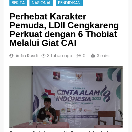
BERITA
NASIONAL
PENDIDIKAN
Perhebat Karakter
Pemuda, LDII Cengkareng
Perkuat dengan 6 Thobiat
Melalui Giat CAI
Arifin Rusdi
3 tahun ago
0
3 mins