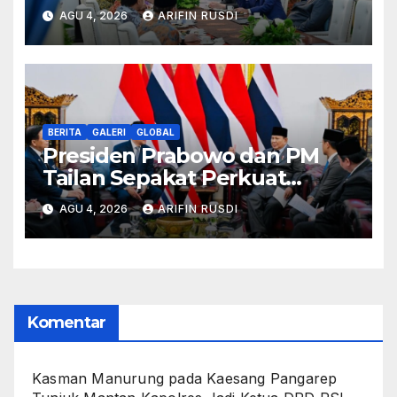
Tahunan MPR dan Pokok-
AGU 4, 2026
ARIFIN RUSDI
Pokok Haluan Negara
BERITA
GALERI
GLOBAL
Presiden Prabowo dan PM
Tailan Sepakat Perkuat
Kemitraan Strategis, Dorong
AGU 4, 2026
ARIFIN RUSDI
Stabilitas Kawasan ASEAN
Komentar
Kasman Manurung
pada
Kaesang Pangarep