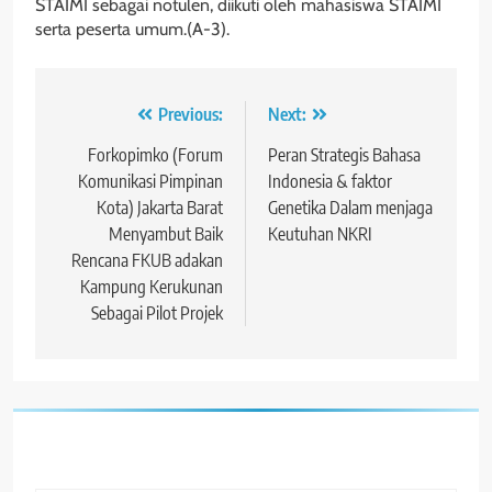
STAIMI sebagai notulen, diikuti oleh mahasiswa STAIMI
serta peserta umum.(A-3).
Navigasi
Previous:
Next:
pos
Forkopimko (Forum
Peran Strategis Bahasa
Komunikasi Pimpinan
Indonesia & faktor
Kota) Jakarta Barat
Genetika Dalam menjaga
Menyambut Baik
Keutuhan NKRI
Rencana FKUB adakan
Kampung Kerukunan
Sebagai Pilot Projek