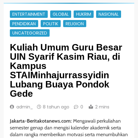
ENTERTAINMENT
GLOBAL
HUKRIM
NASIONAL
PENDIDIKAN
POLITIK
RELIGION
UNCATEGORIZED
Kuliah Umum Guru Besar
UIN Syarif Kasim Riau, di
Kampus
STAIMinhajurrassyidin
Lubang Buaya Pondok
Gede
admin_
8 tahun ago
0
2 mins
Jakarta-Beritakotanews.com:
Mengawali perkuliahan
semester genap dan mengisi kalender akademik serta
dalam rangka memberikan motvasi serta menumbuhkan