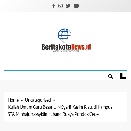
Skip
to
content
BERITAKOTANEW
Sumber Berita Masyarakat
Home
Uncategorized
Kuliah Umum Guru Besar UIN Syarif Kasim Riau, di Kampus
STAIMinhajurrassyidin Lubang Buaya Pondok Gede