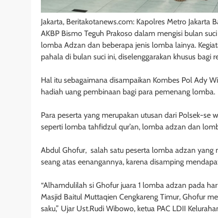
Jakarta, Beritakotanews.com: Kapolres Metro Jakart
AKBP Bismo Teguh Prakoso dalam mengisi bulan suci 
lomba Adzan dan beberapa jenis lomba lainya. Kegi
pahala di bulan suci ini, diselenggarakan khusus bagi r
Hal itu sebagaimana disampaikan Kombes Pol Ady Wib
hadiah uang pembinaan bagi para pemenang lomba.
Para peserta yang merupakan utusan dari Polsek-se w
seperti lomba tahfidzul qur’an, lomba adzan dan lomba
Abdul Ghofur, salah satu peserta lomba adzan yang 
seang atas eenangannya, karena disamping mendapat 
“Alhamdulilah si Ghofur juara 1 lomba adzan pada hari
Masjid Baitul Muttaqien Cengkareng Timur, Ghofur me
saku,” Ujar Ust.Rudi Wibowo, ketua PAC LDII Kelura