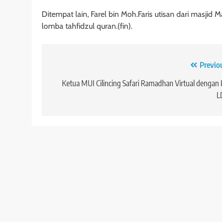
Ditempat lain, Farel bin Moh.Faris utisan dari masji
lomba tahfidzul quran.(fin).
Navigasi
Previo
pos
Ketua MUI Cilincing Safari Ramadhan Virtual dengan
L