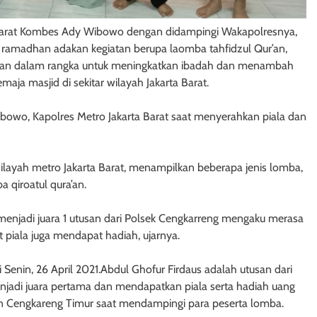
a Barat Kombes Ady Wibowo dengan didampingi Wakapolresnya,
ramadhan adakan kegiatan berupa laomba tahfidzul Qur’an,
atan dalam rangka untuk meningkatkan ibadah dan menambah
emaja masjid di sekitar wilayah Jakarta Barat.
owo, Kapolres Metro Jakarta Barat saat menyerahkan piala dan
ilayah metro Jakarta Barat, menampilkan beberapa jenis lomba,
 qiroatul qura’an.
menjadi juara 1 utusan dari Polsek Cengkarreng mengaku merasa
piala juga mendapat hadiah, ujarnya.
 Senin, 26 April 2021.Abdul Ghofur Firdaus adalah utusan dari
njadi juara pertama dan mendapatkan piala serta hadiah uang
han Cengkareng Timur saat mendampingi para peserta lomba.