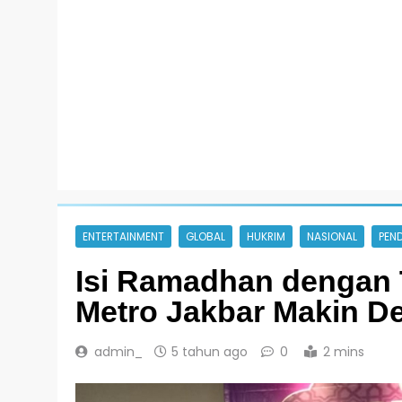
ENTERTAINMENT
GLOBAL
HUKRIM
NASIONAL
PEND
Isi Ramadhan dengan T
Metro Jakbar Makin D
admin_
5 tahun ago
0
2 mins