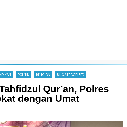
IDIKAN
POLITIK
RELIGION
UNCATEGORIZED
ahfidzul Qur’an, Polres
ekat dengan Umat