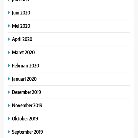
Juni 2020
Mei 2020
April 2020
Maret 2020
Februari 2020
Januari 2020
Desember 2019
November 2019
Oktober 2019
September 2019