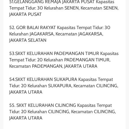
51.GELANGGANG REMAJA JAKARTA PUSAT Kapasitas
Tempat Tidur: 30 Kelurahan SENEN, Kecamatan SENEN,
JAKARTA PUSAT
52. GOR BALAI RAKYAT Kapasitas Tempat Tidur: 30
Kelurahan JAGAKARSA, Kecamatan JAGAKARSA,
JAKARTA SELATAN
53.SKKT KELURAHAN PADEMANGAN TIMUR Kapasitas
Tempat Tidur: 20 Kelurahan PADEMANGAN TIMUR,
Kecamatan PADEMANGAN, JAKARTA UTARA
54.SKKT KELURAHAN SUKAPURA Kapasitas Tempat
Tidur: 20 Kelurahan SUKAPURA, Kecamatan CILINCING,
JAKARTA UTARA
55. SKKT KELURAHAN CILINCING Kapasitas Tempat
Tidur: 20 Kelurahan CILINCING, Kecamatan CILINCING,
JAKARTA UTARA