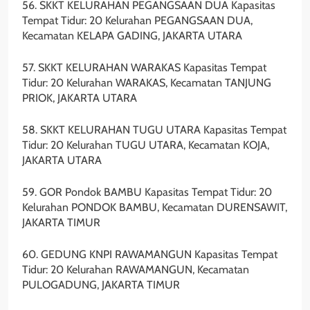
56. SKKT KELURAHAN PEGANGSAAN DUA Kapasitas
Tempat Tidur: 20 Kelurahan PEGANGSAAN DUA,
Kecamatan KELAPA GADING, JAKARTA UTARA
57. SKKT KELURAHAN WARAKAS Kapasitas Tempat
Tidur: 20 Kelurahan WARAKAS, Kecamatan TANJUNG
PRIOK, JAKARTA UTARA
58. SKKT KELURAHAN TUGU UTARA Kapasitas Tempat
Tidur: 20 Kelurahan TUGU UTARA, Kecamatan KOJA,
JAKARTA UTARA
59. GOR Pondok BAMBU Kapasitas Tempat Tidur: 20
Kelurahan PONDOK BAMBU, Kecamatan DURENSAWIT,
JAKARTA TIMUR
60. GEDUNG KNPI RAWAMANGUN Kapasitas Tempat
Tidur: 20 Kelurahan RAWAMANGUN, Kecamatan
PULOGADUNG, JAKARTA TIMUR