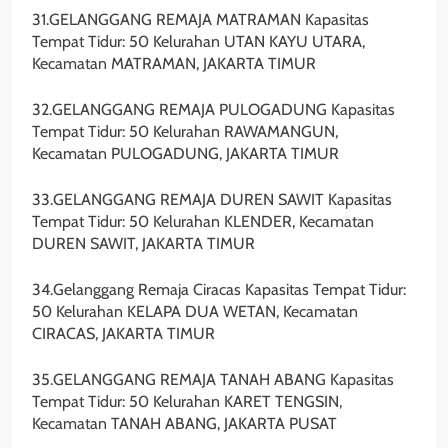
31.GELANGGANG REMAJA MATRAMAN Kapasitas
Tempat Tidur: 50 Kelurahan UTAN KAYU UTARA,
Kecamatan MATRAMAN, JAKARTA TIMUR
32.GELANGGANG REMAJA PULOGADUNG Kapasitas
Tempat Tidur: 50 Kelurahan RAWAMANGUN,
Kecamatan PULOGADUNG, JAKARTA TIMUR
33.GELANGGANG REMAJA DUREN SAWIT Kapasitas
Tempat Tidur: 50 Kelurahan KLENDER, Kecamatan
DUREN SAWIT, JAKARTA TIMUR
34.Gelanggang Remaja Ciracas Kapasitas Tempat Tidur:
50 Kelurahan KELAPA DUA WETAN, Kecamatan
CIRACAS, JAKARTA TIMUR
35.GELANGGANG REMAJA TANAH ABANG Kapasitas
Tempat Tidur: 50 Kelurahan KARET TENGSIN,
Kecamatan TANAH ABANG, JAKARTA PUSAT