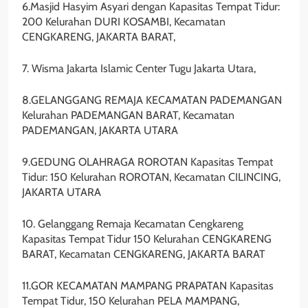
6.Masjid Hasyim Asyari dengan Kapasitas Tempat Tidur:
200 Kelurahan DURI KOSAMBI, Kecamatan
CENGKARENG, JAKARTA BARAT,
7. Wisma Jakarta Islamic Center Tugu Jakarta Utara,
8.GELANGGANG REMAJA KECAMATAN PADEMANGAN
Kelurahan PADEMANGAN BARAT, Kecamatan
PADEMANGAN, JAKARTA UTARA
9.GEDUNG OLAHRAGA ROROTAN Kapasitas Tempat
Tidur: 150 Kelurahan ROROTAN, Kecamatan CILINCING,
JAKARTA UTARA
10. Gelanggang Remaja Kecamatan Cengkareng
Kapasitas Tempat Tidur 150 Kelurahan CENGKARENG
BARAT, Kecamatan CENGKARENG, JAKARTA BARAT
11.GOR KECAMATAN MAMPANG PRAPATAN Kapasitas
Tempat Tidur, 150 Kelurahan PELA MAMPANG,