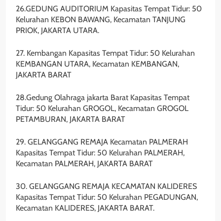
26.GEDUNG AUDITORIUM Kapasitas Tempat Tidur: 50
Kelurahan KEBON BAWANG, Kecamatan TANJUNG
PRIOK, JAKARTA UTARA.
27. Kembangan Kapasitas Tempat Tidur: 50 Kelurahan
KEMBANGAN UTARA, Kecamatan KEMBANGAN,
JAKARTA BARAT
28.Gedung Olahraga jakarta Barat Kapasitas Tempat
Tidur: 50 Kelurahan GROGOL, Kecamatan GROGOL
PETAMBURAN, JAKARTA BARAT
29. GELANGGANG REMAJA Kecamatan PALMERAH
Kapasitas Tempat Tidur: 50 Kelurahan PALMERAH,
Kecamatan PALMERAH, JAKARTA BARAT
30. GELANGGANG REMAJA KECAMATAN KALIDERES
Kapasitas Tempat Tidur: 50 Kelurahan PEGADUNGAN,
Kecamatan KALIDERES, JAKARTA BARAT.