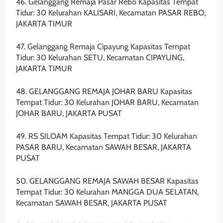
46. Gelanggang Remaja Pasar Rebo Kapasitas Tempat
Tidur: 30 Kelurahan KALISARI, Kecamatan PASAR REBO,
JAKARTA TIMUR
47. Gelanggang Remaja Cipayung Kapasitas Tempat
Tidur: 30 Kelurahan SETU, Kecamatan CIPAYUNG,
JAKARTA TIMUR
48. GELANGGANG REMAJA JOHAR BARU Kapasitas
Tempat Tidur: 30 Kelurahan JOHAR BARU, Kecamatan
JOHAR BARU, JAKARTA PUSAT
49. RS SILOAM Kapasitas Tempat Tidur: 30 Kelurahan
PASAR BARU, Kecamatan SAWAH BESAR, JAKARTA
PUSAT
50. GELANGGANG REMAJA SAWAH BESAR Kapasitas
Tempat Tidur: 30 Kelurahan MANGGA DUA SELATAN,
Kecamatan SAWAH BESAR, JAKARTA PUSAT