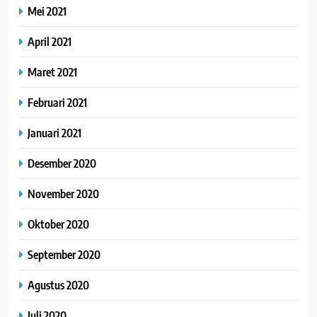
Mei 2021
April 2021
Maret 2021
Februari 2021
Januari 2021
Desember 2020
November 2020
Oktober 2020
September 2020
Agustus 2020
Juli 2020