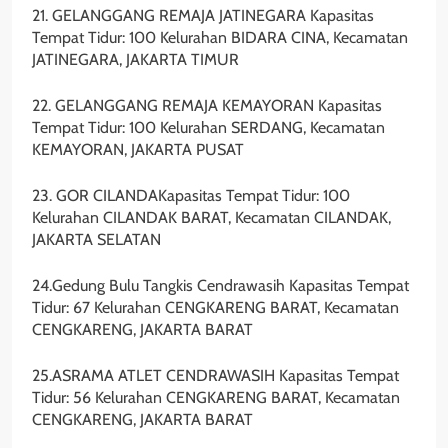
21. GELANGGANG REMAJA JATINEGARA Kapasitas
Tempat Tidur: 100 Kelurahan BIDARA CINA, Kecamatan
JATINEGARA, JAKARTA TIMUR
22. GELANGGANG REMAJA KEMAYORAN Kapasitas
Tempat Tidur: 100 Kelurahan SERDANG, Kecamatan
KEMAYORAN, JAKARTA PUSAT
23. GOR CILANDAKapasitas Tempat Tidur: 100
Kelurahan CILANDAK BARAT, Kecamatan CILANDAK,
JAKARTA SELATAN
24.Gedung Bulu Tangkis Cendrawasih Kapasitas Tempat
Tidur: 67 Kelurahan CENGKARENG BARAT, Kecamatan
CENGKARENG, JAKARTA BARAT
25.ASRAMA ATLET CENDRAWASIH Kapasitas Tempat
Tidur: 56 Kelurahan CENGKARENG BARAT, Kecamatan
CENGKARENG, JAKARTA BARAT