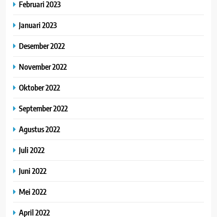
Februari 2023
Januari 2023
Desember 2022
November 2022
Oktober 2022
September 2022
Agustus 2022
Juli 2022
Juni 2022
Mei 2022
April 2022