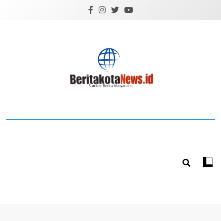
Skip
to
content
BERITAKOTANEW
Sumber Berita Masyarakat