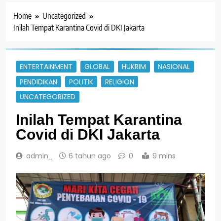
Home
Uncategorized
Inilah Tempat Karantina Covid di DKI Jakarta
ENTERTAINMENT
GLOBAL
HUKRIM
NASIONAL
PENDIDIKAN
POLITIK
RELIGION
UNCATEGORIZED
Inilah Tempat Karantina
Covid di DKI Jakarta
admin_
6 tahun ago
0
9 mins