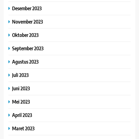
Desember 2023
November 2023
Oktober 2023
September 2023
Agustus 2023
Juli 2023
Juni 2023
Mei 2023
April 2023
Maret 2023