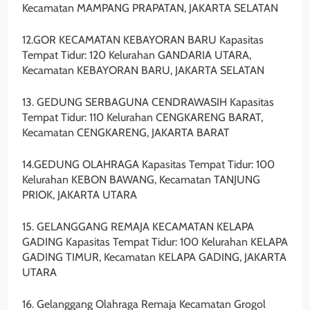
Kecamatan MAMPANG PRAPATAN, JAKARTA SELATAN
12.GOR KECAMATAN KEBAYORAN BARU Kapasitas
Tempat Tidur: 120 Kelurahan GANDARIA UTARA,
Kecamatan KEBAYORAN BARU, JAKARTA SELATAN
13. GEDUNG SERBAGUNA CENDRAWASIH Kapasitas
Tempat Tidur: 110 Kelurahan CENGKARENG BARAT,
Kecamatan CENGKARENG, JAKARTA BARAT
14.GEDUNG OLAHRAGA Kapasitas Tempat Tidur: 100
Kelurahan KEBON BAWANG, Kecamatan TANJUNG
PRIOK, JAKARTA UTARA
15. GELANGGANG REMAJA KECAMATAN KELAPA
GADING Kapasitas Tempat Tidur: 100 Kelurahan KELAPA
GADING TIMUR, Kecamatan KELAPA GADING, JAKARTA
UTARA
16. Gelanggang Olahraga Remaja Kecamatan Grogol