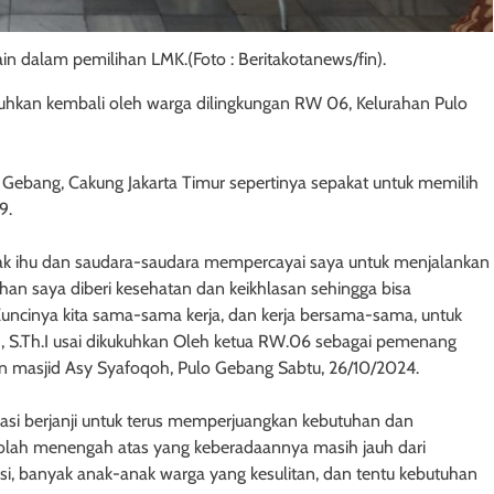
ain dalam pemilihan LMK.(Foto : Beritakotanews/fin).
kukuhkan kembali oleh warga dilingkungan RW 06, Kelurahan Pulo
Gebang, Cakung Jakarta Timur sepertinya sepakat untuk memilih
9.
apak ihu dan saudara-saudara mempercayai saya untuk menjalankan
n saya diberi kesehatan dan keikhlasan sehingga bisa
cinya kita sama-sama kerja, dan kerja bersama-sama, untuk
h, S.Th.I usai dikukuhkan Oleh ketua RW.06 sebagai pemenang
n masjid Asy Syafoqoh, Pulo Gebang Sabtu, 26/10/2024.
isasi berjanji untuk terus memperjuangkan kebutuhan dan
kolah menengah atas yang keberadaannya masih jauh dari
si, banyak anak-anak warga yang kesulitan, dan tentu kebutuhan