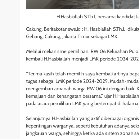
H.Hasbiallah S.Th.I, bersama kandidat l
Cakung, Beritakotanews.id : H. Hasbiallah S.Th.I, di
Gebang, Cakung, Jakarta Timur sebagai LMK.
Melalui mekanisme pemilihan, RW 06 Kelurahan Pulo 
kembali H.Hasbiallah menjadi LMK periode 2024-202
“Terima kasih telah memilih saya kembali artinya b
tugas sebagai LMK periode 2024-2029. Mudah-mudaha
mengemban amanah warga RW.06 ini dengan baik. Kun
kemajuan dan kehangatan bersama,” ujar H.Hasbialla
pada acara pemilihan LMK yang bertempat di halama
Selanjutnya H.Hasbiallah yang aktif diberbagai organ
kepentingan warganya, seperti kebutuhan adanya se
jangkauan warga, sehingga ketika ada sistem zonanisa