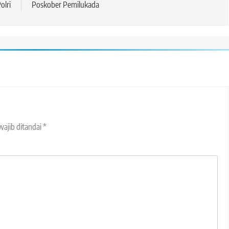
olri
Poskober Pemilukada
wajib ditandai
*