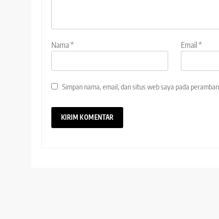
Nama
*
Email
*
Simpan nama, email, dan situs web saya pada peramban 