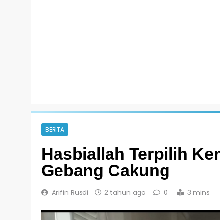
BERITA
Hasbiallah Terpilih K
Gebang Cakung
Arifin Rusdi
2 tahun ago
0
3 mins