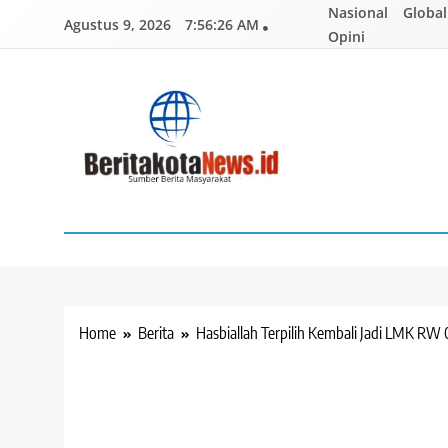
Skip
Nasional
Global
Agustus 9, 2026
7:56:27 AM
to
Opini
content
BERITAKOTANEWS
Sumber Berita Masyarakat
Home
Berita
Hasbiallah Terpilih Kembali Jadi LMK R