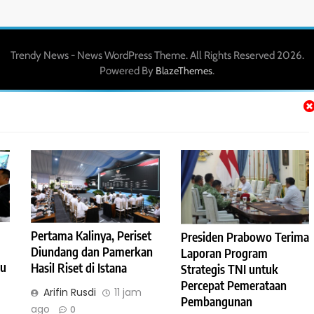
Trendy News - News WordPress Theme. All Rights Reserved 2026.
Powered By
.
BlazeThemes
Pertama Kalinya, Periset
Presiden Prabowo Terima
Diundang dan Pamerkan
Laporan Program
au
Hasil Riset di Istana
Strategis TNI untuk
Percepat Pemerataan
Arifin Rusdi
11 jam
Pembangunan
ago
0