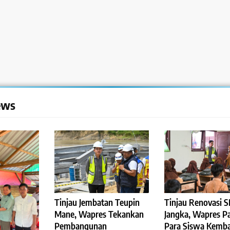
ews
Tinjau Jembatan Teupin
Tinjau Renovasi 
Mane, Wapres Tekankan
Jangka, Wapres P
Pembangunan
Para Siswa Kemba