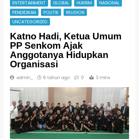
ENTERTAINMENT
GLOBAL
HUKRIM
NASIONAL
PENDIDIKAN
POLITIK
RELIGION
UNCATEGORIZED
Katno Hadi, Ketua Umum
PP Senkom Ajak
Anggotanya Hidupkan
Organisasi
admin_
6 tahun ago
0
3 mins