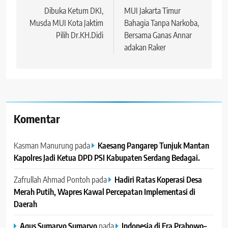
pos
Dibuka Ketum DKI,
MUI Jakarta Timur
Musda MUI Kota Jaktim
Bahagia Tanpa Narkoba,
Pilih Dr.KH.Didi
Bersama Ganas Annar
adakan Raker
Komentar
Kasman Manurung
pada
Kaesang Pangarep Tunjuk Mantan
Kapolres Jadi Ketua DPD PSI Kabupaten Serdang Bedagai. ‎ ‎
Zafrullah Ahmad Pontoh
pada
Hadiri Ratas Koperasi Desa
Merah Putih, Wapres Kawal Percepatan Implementasi di
Daerah
Agus Sumaryo Sumaryo
pada
Indonesia di Era Prabowo–