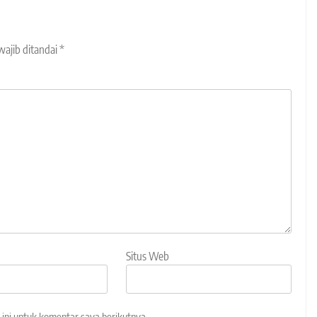
wajib ditandai
*
Situs Web
ini untuk komentar saya berikutnya.