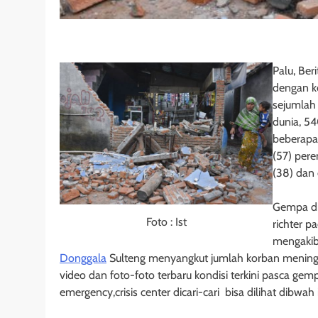
Palu, Ber
dengan k
sejumlah
dunia, 54
beberapa 
(57) pere
(38) dan 
Gempa di
Foto : Ist
richter 
mengakiba
Donggala
Sulteng menyangkut jumlah korban meninggal
video dan foto-foto terbaru kondisi terkini pasca gem
emergency,crisis center dicari-cari bisa dilihat dibwah i