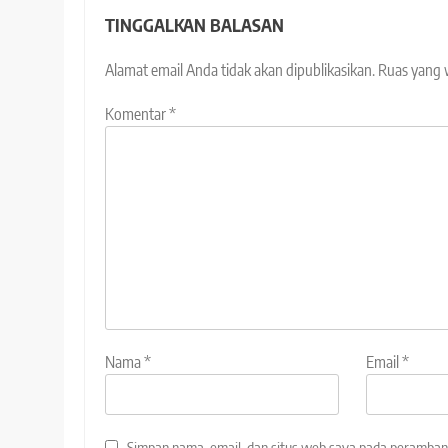
TINGGALKAN BALASAN
Alamat email Anda tidak akan dipublikasikan.
Ruas yang 
Komentar
*
Nama
*
Email
*
Simpan nama, email, dan situs web saya pada peramban 