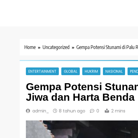
Home
Uncategorized
Gempa Potensi Stunami di Palu 
ENTERTAINMENT
GLOBAL
HUKRIM
NASIONAL
PEND
Gempa Potensi Stunam
Jiwa dan Harta Benda
admin_
8 tahun ago
0
2 mins