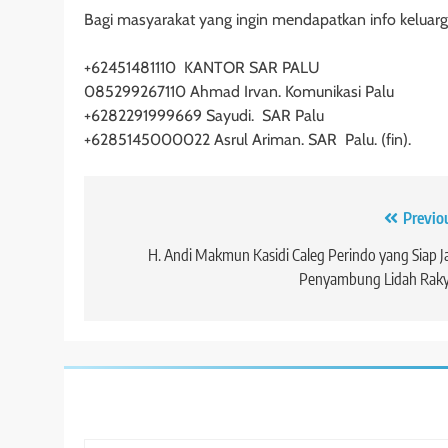
Bagi masyarakat yang ingin mendapatkan info keluar
+62451481110 KANTOR SAR PALU
085299267110 Ahmad Irvan. Komunikasi Palu
+6282291999669 Sayudi. SAR Palu
+6285145000022 Asrul Ariman. SAR Palu. (fin).
Navigasi
Previo
pos
H. Andi Makmun Kasidi Caleg Perindo yang Siap J
Penyambung Lidah Raky