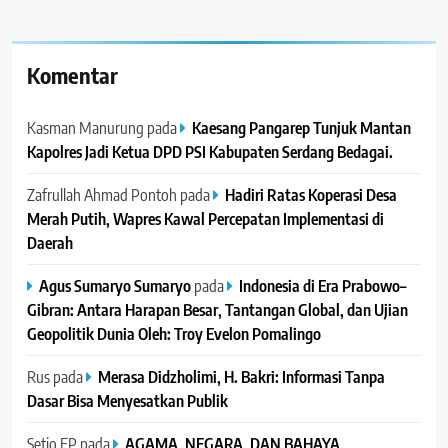
Komentar
Kasman Manurung
pada
Kaesang Pangarep Tunjuk Mantan
Kapolres Jadi Ketua DPD PSI Kabupaten Serdang Bedagai. ‎ ‎
Zafrullah Ahmad Pontoh
pada
Hadiri Ratas Koperasi Desa
Merah Putih, Wapres Kawal Percepatan Implementasi di
Daerah
Agus Sumaryo Sumaryo
pada
Indonesia di Era Prabowo–
Gibran: Antara Harapan Besar, Tantangan Global, dan Ujian
Geopolitik Dunia Oleh: Troy Evelon Pomalingo
Rus
pada
Merasa Didzholimi, H. Bakri: Informasi Tanpa
Dasar Bisa Menyesatkan Publik
Setio EP
pada
AGAMA, NEGARA, DAN BAHAYA