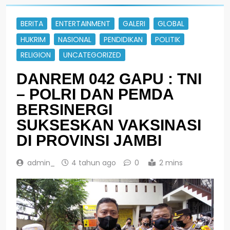
BERITA
ENTERTAINMENT
GALERI
GLOBAL
HUKRIM
NASIONAL
PENDIDIKAN
POLITIK
RELIGION
UNCATEGORIZED
DANREM 042 GAPU : TNI
– POLRI DAN PEMDA
BERSINERGI
SUKSESKAN VAKSINASI
DI PROVINSI JAMBI
admin_
4 tahun ago
0
2 mins