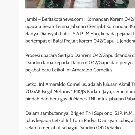
Jambi – Beritakotanews.com : Komandan Korem 042/G
upacara Serah Terima Jabatan (Sertijab) Komandan Ko
Radya Diansyah Lubis, S.A.P., M.Han, kepada pejabat b
bertempat di Balai Prajurit Korem 042/Gapu Jl. Jendera
Prosesi upacara Sertijab Danrem 042/Gapu ditandai
Dandim lama kepada Danrem 042/Gapu dan penyerah
pejabat baru Letkol Inf Amaraldo Cornelius.
Letkol Inf Amaraldo Cornelius, adalah lulusan Akmil
203/AK Brigif Mekanis 1 PIK/JS Kodam Jaya, sementara 
pindah dan bertugas di Mabes TNI untuk jabatan Paba
Dalam sambutannya, Brigjen TNI Supriono, S.IP, M.M
tulus kepada Letkol Inf Tomi Radya Diansyah Lubis, 
selama menjabat sebagai Dandim 0420/Sarko.