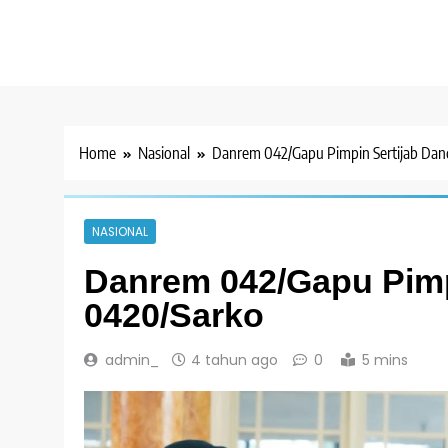
Home
Nasional
Danrem 042/Gapu Pimpin Sertijab Da
NASIONAL
Danrem 042/Gapu Pimp
0420/Sarko
admin_
4 tahun ago
0
5 mins