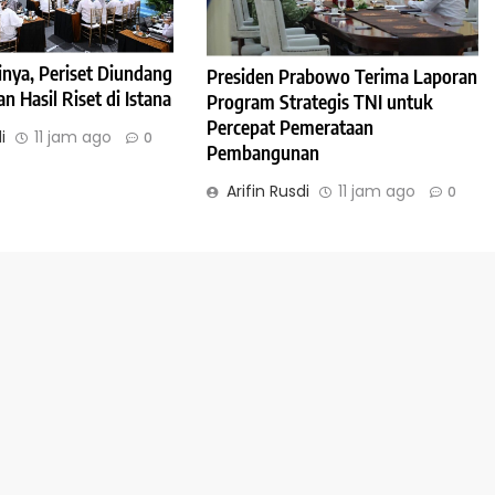
inya, Periset Diundang
Presiden Prabowo Terima Laporan
 Hasil Riset di Istana
Program Strategis TNI untuk
Percepat Pemerataan
i
11 jam ago
0
Pembangunan
Arifin Rusdi
11 jam ago
0