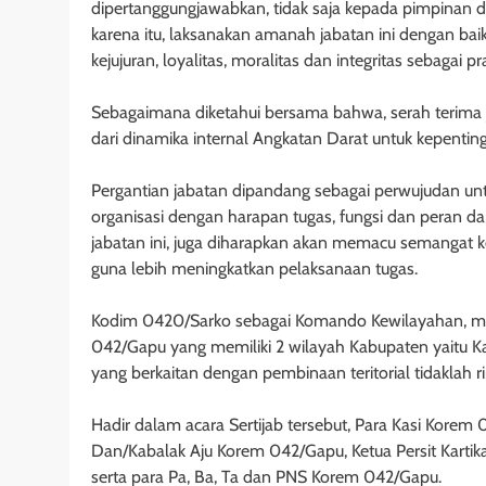
dipertanggungjawabkan, tidak saja kepada pimpinan d
karena itu, laksanakan amanah jabatan ini dengan baik
kejujuran, loyalitas, moralitas dan integritas sebagai pr
Sebagaimana diketahui bersama bahwa, serah terima j
dari dinamika internal Angkatan Darat untuk kepent
Pergantian jabatan dipandang sebagai perwujudan un
organisasi dengan harapan tugas, fungsi dan peran d
jabatan ini, juga diharapkan akan memacu semangat ker
guna lebih meningkatkan pelaksanaan tugas.
Kodim 0420/Sarko sebagai Komando Kewilayahan, me
042/Gapu yang memiliki 2 wilayah Kabupaten yaitu K
yang berkaitan dengan pembinaan teritorial tidaklah r
Hadir dalam acara Sertijab tersebut, Para Kasi Kore
Dan/Kabalak Aju Korem 042/Gapu, Ketua Persit Karti
serta para Pa, Ba, Ta dan PNS Korem 042/Gapu.