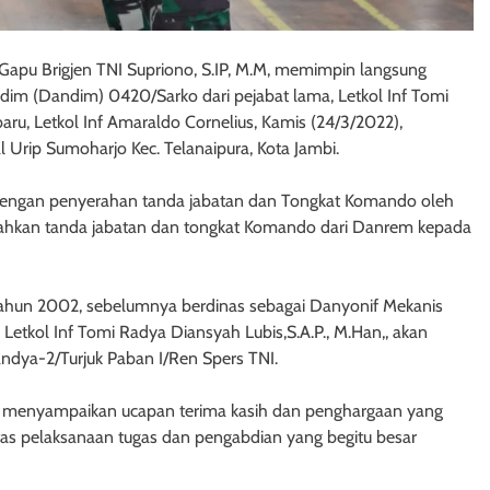
apu Brigjen TNI Supriono, S.IP, M.M, memimpin langsung
dim (Dandim) 0420/Sarko dari pejabat lama, Letkol Inf Tomi
aru, Letkol Inf Amaraldo Cornelius, Kamis (24/3/2022),
l Urip Sumoharjo Kec. Telanaipura, Kota Jambi.
 dengan penyerahan tanda jabatan dan Tongkat Komando oleh
kan tanda jabatan dan tongkat Komando dari Danrem kepada
 Tahun 2002, sebelumnya berdinas sebagai Danyonif Mekanis
Letkol Inf Tomi Radya Diansyah Lubis,S.A.P., M.Han,, akan
ndya-2/Turjuk Paban I/Ren Spers TNI.
., menyampaikan ucapan terima kasih dan penghargaan yang
atas pelaksanaan tugas dan pengabdian yang begitu besar