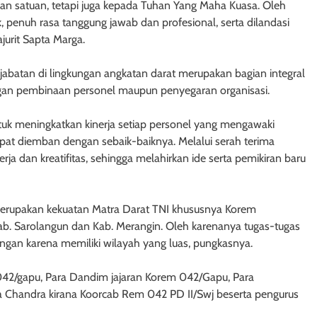
an satuan, tetapi juga kepada Tuhan Yang Maha Kuasa. Oleh
, penuh rasa tanggung jawab dan profesional, serta dilandasi
ajurit Sapta Marga.
abatan di lingkungan angkatan darat merupakan bagian integral
ingan pembinaan personel maupun penyegaran organisasi.
tuk meningkatkan kinerja setiap personel yang mengawaki
apat diemban dengan sebaik-baiknya. Melalui serah terima
ja dan kreatifitas, sehingga melahirkan ide serta pemikiran baru
rupakan kekuatan Matra Darat TNI khususnya Korem
ab. Sarolangun dan Kab. Merangin. Oleh karenanya tugas-tugas
ingan karena memiliki wilayah yang luas, pungkasnya.
m 042/gapu, Para Dandim jajaran Korem 042/Gapu, Para
ka Chandra kirana Koorcab Rem 042 PD II/Swj beserta pengurus