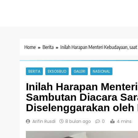
Home
Berita
Inilah Harapan Menteri Kebudayaan, saa
BERITA
EKSOSBUD
GALERI
NASIONAL
Inilah Harapan Menter
Sambutan Diacara Sa
Diselenggarakan oleh
Arifin Rusdi
8 bulan ago
0
4 mins