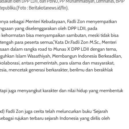
iadakan oleh DPP LDII, dari PBNU, PP Muhammadiyah, Lemhanas, BPIP
publika.(Foto : Beritakotanews.id/fin).
kannya sebagai Menteri Kebudayaan, Fadli Zon menyempatkan
gsaan yang diselenggarakan oleh DPP LDII, pada
tu kehormatan bisa menyampaikan sambutan, meski tidak bisa
tengah para peserta semua,”Kata Dr.Fadli Zon M.Sc., Menteri
aan dalam rangka road to Munas X DPP LDII dengan tema,
eguhkan Islam Wasathiyah, Membangun Indonesia Berkeadilan,
olaborasi, antara pemerintah, para ulama dan masyarakat,
esia, mencetak generasi berkarakter, berilmu dan berakhlak
etapi juga menyangkut karakter dan nilai hidup yang membentuk
 Fadli Zon juga cerita telah meluncurkan buku ‘Sejarah
agai rujukan terbaru sejarah Indonesia yang dirilis oleh