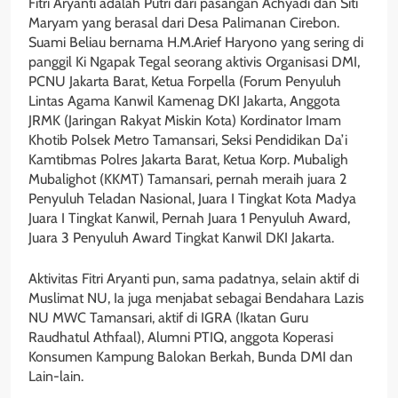
Fitri Aryanti adalah Putri dari pasangan Achyadi dan Siti
Maryam yang berasal dari Desa Palimanan Cirebon.
Suami Beliau bernama H.M.Arief Haryono yang sering di
panggil Ki Ngapak Tegal seorang aktivis Organisasi DMI,
PCNU Jakarta Barat, Ketua Forpella (Forum Penyuluh
Lintas Agama Kanwil Kamenag DKI Jakarta, Anggota
JRMK (Jaringan Rakyat Miskin Kota) Kordinator Imam
Khotib Polsek Metro Tamansari, Seksi Pendidikan Da’i
Kamtibmas Polres Jakarta Barat, Ketua Korp. Mubaligh
Mubalighot (KKMT) Tamansari, pernah meraih juara 2
Penyuluh Teladan Nasional, Juara I Tingkat Kota Madya
Juara I Tingkat Kanwil, Pernah Juara 1 Penyuluh Award,
Juara 3 Penyuluh Award Tingkat Kanwil DKI Jakarta.
Aktivitas Fitri Aryanti pun, sama padatnya, selain aktif di
Muslimat NU, Ia juga menjabat sebagai Bendahara Lazis
NU MWC Tamansari, aktif di IGRA (Ikatan Guru
Raudhatul Athfaal), Alumni PTIQ, anggota Koperasi
Konsumen Kampung Balokan Berkah, Bunda DMI dan
Lain-lain.