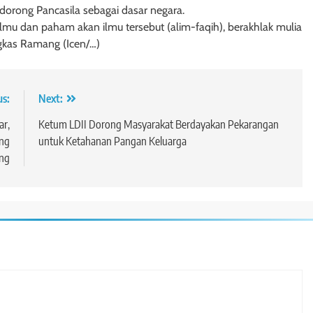
rong Pancasila sebagai dasar negara.
lmu dan paham akan ilmu tersebut (alim-faqih), berakhlak mulia
ngkas Ramang (Icen/…)
us:
Next:
ar,
Ketum LDII Dorong Masyarakat Berdayakan Pekarangan
ang
untuk Ketahanan Pangan Keluarga
ng