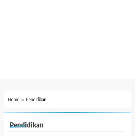
Home
Pendidikan
BERITA
Pendidikan
GALERI