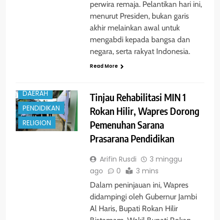
perwira remaja. Pelantikan hari ini,
menurut Presiden, bukan garis
akhir melainkan awal untuk
mengabdi kepada bangsa dan
negara, serta rakyat Indonesia.
Read More
BERITA
DAERAH
Tinjau Rehabilitasi MIN 1
PENDIDIKAN
Rokan Hilir, Wapres Dorong
Pemenuhan Sarana
RELIGION
Prasarana Pendidikan
Arifin Rusdi
3 minggu
ago
0
3 mins
Dalam peninjauan ini, Wapres
didampingi oleh Gubernur Jambi
Al Haris, Bupati Rokan Hilir