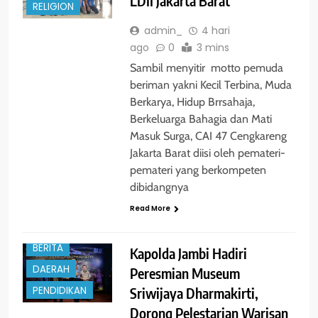
LDII Jakarta Barat
RELIGION
admin_
4 hari
ago
0
3 mins
Sambil menyitir motto pemuda
beriman yakni Kecil Terbina, Muda
Berkarya, Hidup Brrsahaja,
Berkeluarga Bahagia dan Mati
Masuk Surga, CAI 47 Cengkareng
Jakarta Barat diisi oleh pemateri-
pemateri yang berkompeten
dibidangnya
Read More
BERITA
Kapolda Jambi Hadiri
DAERAH
Peresmian Museum
Sriwijaya Dharmakirti,
PENDIDIKAN
Dorong Pelestarian Warisan