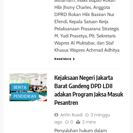
Bistamam, Wakil Bupati Rokan
Hilir Jhony Charles, Anggota
DPRD Rokan Hilir Basiran Nur
Efendi, Kepala Satuan Kerja
Pelaksanaan Prasarana Strategis
M. Yudi Prasetya, Plt. Sekretaris
Wapres Al Muktabar, dan Staf
Khusus Wapres Achmad Adhitya
Read More
Kejaksaan Negeri Jakarta
Barat Gandeng DPD LDII
BERITA
adakan Program Jaksa Masuk
PENDIDIKAN
Pesantren
Arifin Rusdi
3 minggu
ago
0
2 mins
Penyuluhan hukum dalam