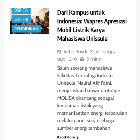
BERITA
Dari Kampus untuk
GALERI
Indonesia: Wapres Apresiasi
Mobil Listrik Karya
PENDIDIKAN
Mahasiswa Unissula
Arifin Rusdi
4 minggu
ago
0
5 mins
Salah seorang mahasiswa
Fakultas Teknologi Industri
Unissula, Naufal Afif Fathi,
menjelaskan bahwa prototipe
MOLISA dirancang sebagai
kendaraan listrik yang
memanfaatkan energi terbarukan
melalui panel surya sebagai
sumber energi tambahan.
Read More
BERITA