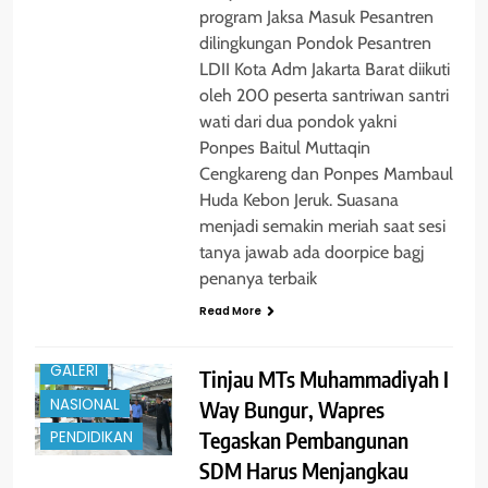
program Jaksa Masuk Pesantren
dilingkungan Pondok Pesantren
LDII Kota Adm Jakarta Barat diikuti
oleh 200 peserta santriwan santri
wati dari dua pondok yakni
Ponpes Baitul Muttaqin
Cengkareng dan Ponpes Mambaul
Huda Kebon Jeruk. Suasana
menjadi semakin meriah saat sesi
tanya jawab ada doorpice bagj
penanya terbaik
Read More
BERITA
GALERI
Tinjau MTs Muhammadiyah I
NASIONAL
Way Bungur, Wapres
Tegaskan Pembangunan
PENDIDIKAN
SDM Harus Menjangkau