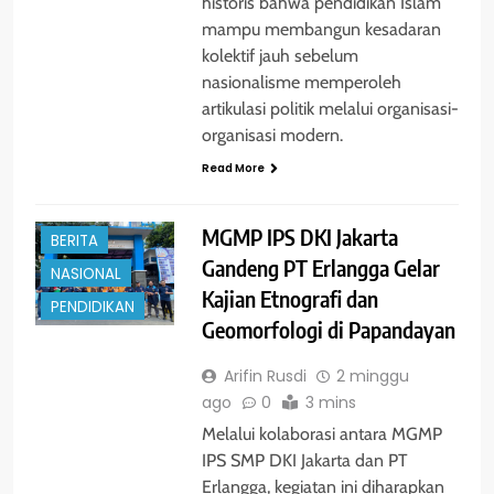
historis bahwa pendidikan Islam
mampu membangun kesadaran
kolektif jauh sebelum
nasionalisme memperoleh
artikulasi politik melalui organisasi-
organisasi modern.
Read More
MGMP IPS DKI Jakarta
BERITA
Gandeng PT Erlangga Gelar
NASIONAL
Kajian Etnografi dan
PENDIDIKAN
Geomorfologi di Papandayan
Arifin Rusdi
2 minggu
ago
0
3 mins
Melalui kolaborasi antara MGMP
IPS SMP DKI Jakarta dan PT
Erlangga, kegiatan ini diharapkan