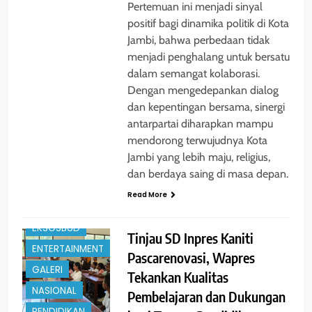
Pertemuan ini menjadi sinyal
positif bagi dinamika politik di Kota
Jambi, bahwa perbedaan tidak
menjadi penghalang untuk bersatu
dalam semangat kolaborasi.
Dengan mengedepankan dialog
dan kepentingan bersama, sinergi
antarpartai diharapkan mampu
mendorong terwujudnya Kota
Jambi yang lebih maju, religius,
dan berdaya saing di masa depan.
BERITA
Read More
DAERAH
EKSOSBUD
Tinjau SD Inpres Kaniti
ENTERTAINMENT
Pascarenovasi, Wapres
GALERI
Tekankan Kualitas
NASIONAL
Pembelajaran dan Dukungan
PENDIDIKAN