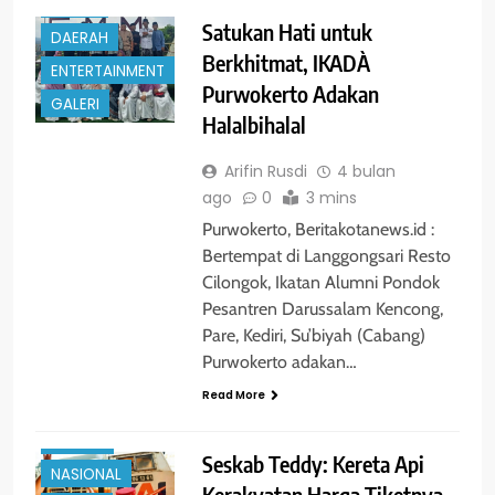
BERITA
Satukan Hati untuk
DAERAH
Berkhitmat, IKADÀ
ENTERTAINMENT
Purwokerto Adakan
GALERI
Halalbihalal
Arifin Rusdi
4 bulan
ago
0
3 mins
Purwokerto, Beritakotanews.id :
Bertempat di Langgongsari Resto
Cilongok, Ikatan Alumni Pondok
Pesantren Darussalam Kencong,
Pare, Kediri, Su’biyah (Cabang)
Purwokerto adakan…
BERITA
Read More
ENTERTAINMENT
HUKRIM
Seskab Teddy: Kereta Api
NASIONAL
Kerakyatan Harga Tiketnya