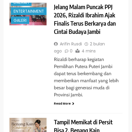
DAERAH
Jelang Malam Puncak PPJ
ENTERTAINMENT
2026, Rizaldi Ibrahim Ajak
GALERI
Finalis Terus Berkarya dan
Cintai Budaya Jambi
Arifin Rusdi
2 bulan
ago
0
4 mins
Rizaldi berharap kegiatan
Pemilihan Putera Puteri Jambi
dapat terus berkembang dan
memberikan manfaat yang lebih
besar bagi generasi muda di
Provinsi Jambi.
Read More
Tampil Memikat di Persit
Bisa 2, Benang Kain