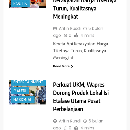
POLITIK
Turun, Kualitasnya
Meningkat
Arifin Rusdi
5 bulan
ago
0
4 mins
Kereta Api Kerakyatan Harga
Tiketnya Turun, Kualitasnya
Meningkat
Read More
BERITA
ENTERTAINMENT
Perkuat UKM, Wapres
GALERI
Dorong Produk Lokal Isi
NASIONAL
Etalase Utama Pusat
Perbelanjaan
Arifin Rusdi
6 bulan
ago
0
4 mins