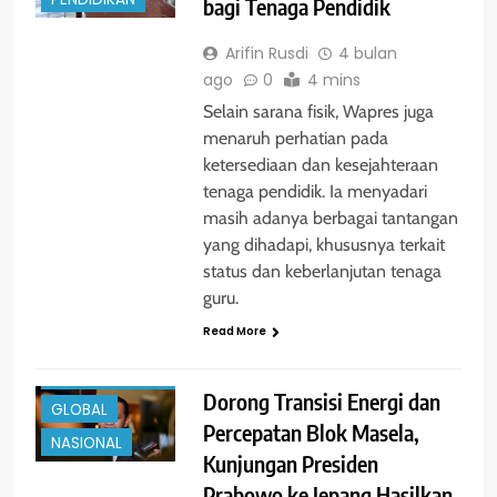
bagi Tenaga Pendidik
Arifin Rusdi
4 bulan
ago
0
4 mins
Selain sarana fisik, Wapres juga
menaruh perhatian pada
ketersediaan dan kesejahteraan
tenaga pendidik. Ia menyadari
masih adanya berbagai tantangan
yang dihadapi, khususnya terkait
status dan keberlanjutan tenaga
guru.
Read More
BERITA
ENTERTAINMENT
Dorong Transisi Energi dan
GLOBAL
Percepatan Blok Masela,
NASIONAL
Kunjungan Presiden
Prabowo ke Jepang Hasilkan