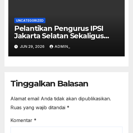
UNCATEGORIZED
Pelantikan Pengurus IPSI
Jakarta Selatan Sekaligus
Pembukaan Kejuaraan
JUN 29, 2026
ADMIN_
Pencak Silat Piala Walikota
Jakarta Selatan
Tinggalkan Balasan
Alamat email Anda tidak akan dipublikasikan.
Ruas yang wajib ditandai
*
Komentar
*