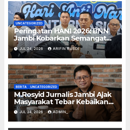
UNCATEGORIZED
Peringatan HANI 2026: BNN
Jambi Kobarkan Semangat
Generasi Sehat, Cerdas, dan
JUL 24, 2026
ARIFIN RUSDI
Kuat Tanpa Narkoba
BERITA
UNCATEGORIZED
M.Rosyid Jurnalis Jambi Ajak
Masyarakat Tebar Kebaikan
Tanpa Pamrih
JUL 24, 2026
ADMIN_