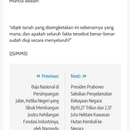
muncul adalah:
“objek tanah yang disengketakan ini sebenarnya yang
mana, dan apakah seluruh fakta tersebut benar-benar
sudah diuji secara menyeluruh?”
(JS/MMS)
Navigasi
Previous:
Next:
pos
Baja Nasional di
Presiden Prabowo
Persimpangan
Saksikan Penyelamatan
Jalan, Ketika Negeri yang
Kekayaan Negara:
Sibuk Membangun
Rp10,27 Triliun dan 2,37
Justru Kehilangan
Juta Hektare Kawasan
Fondasi Industrinya,
Hutan Kembali ke
oleh Narmodo
Negara