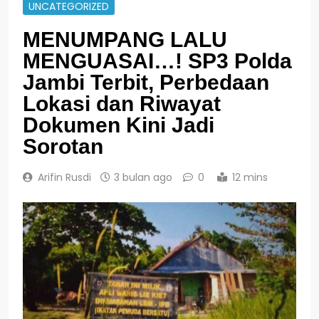
UNCATEGORIZED
MENUMPANG LALU
MENGUASAI…! SP3 Polda
Jambi Terbit, Perbedaan
Lokasi dan Riwayat
Dokumen Kini Jadi
Sorotan
Arifin Rusdi
3 bulan ago
0
12 mins