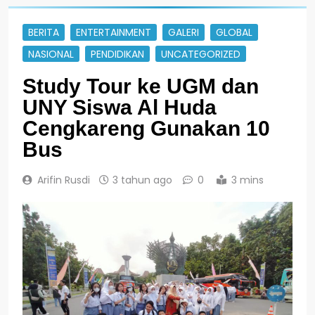
BERITA
ENTERTAINMENT
GALERI
GLOBAL
NASIONAL
PENDIDIKAN
UNCATEGORIZED
Study Tour ke UGM dan
UNY Siswa Al Huda
Cengkareng Gunakan 10
Bus
Arifin Rusdi
3 tahun ago
0
3 mins