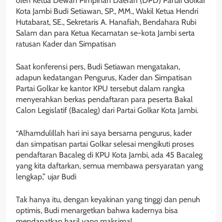
oleh Ketua Dewan Pimpinan Daerah (DPD) Partai Golkar
Kota Jambi Budi Setiawan, SP., MM., Wakil Ketua Hendri
Hutabarat, SE., Sekretaris A. Hanafiah, Bendahara Rubi
Salam dan para Ketua Kecamatan se-kota Jambi serta
ratusan Kader dan Simpatisan
Saat konferensi pers, Budi Setiawan mengatakan,
adapun kedatangan Pengurus, Kader dan Simpatisan
Partai Golkar ke kantor KPU tersebut dalam rangka
menyerahkan berkas pendaftaran para peserta Bakal
Calon Legislatif (Bacaleg) dari Partai Golkar Kota Jambi.
“Alhamdulillah hari ini saya bersama pengurus, kader
dan simpatisan partai Golkar selesai mengikuti proses
pendaftaran Bacaleg di KPU Kota Jambi, ada 45 Bacaleg
yang kita daftarkan, semua membawa persyaratan yang
lengkap,” ujar Budi
Tak hanya itu, dengan keyakinan yang tinggi dan penuh
optimis, Budi menargetkan bahwa kadernya bisa
mendapatkan hasil yang maksimal.