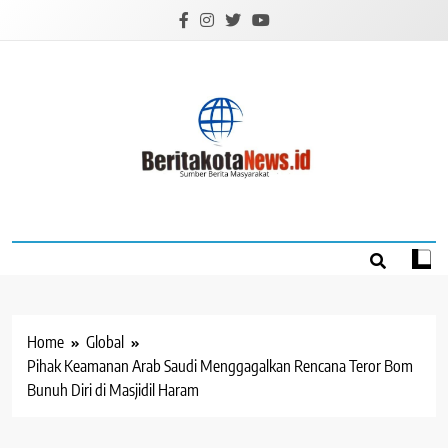
Skip
to
content
BERITAKOTANEW
Sumber Berita Masyarakat
Home
Global
Pihak Keamanan Arab Saudi Menggagalkan Rencana Teror Bom
Bunuh Diri di Masjidil Haram