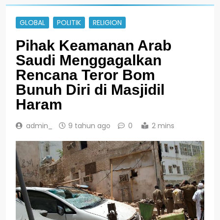
GLOBAL
POLITIK
RELIGION
Pihak Keamanan Arab
Saudi Menggagalkan
Rencana Teror Bom
Bunuh Diri di Masjidil
Haram
admin_
9 tahun ago
0
2 mins