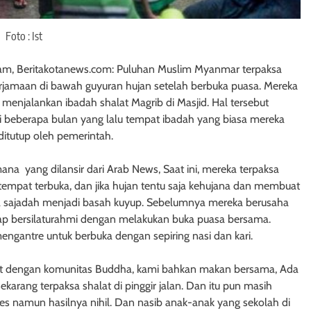
Foto : Ist
lam, Beritakotanews.com: Puluhan Muslim Myanmar terpaksa
erjamaan di bawah guyuran hujan setelah berbuka puasa. Mereka
a menjalankan ibadah shalat Magrib di Masjid. Hal tersebut
i beberapa bulan yang lalu tempat ibadah yang biasa mereka
itutup oleh pemerintah.
na yang dilansir dari Arab News, Saat ini, mereka terpaksa
 tempat terbuka, dan jika hujan tentu saja kehujana dan membuat
ta sajadah menjadi basah kuyup. Sebelumnya mereka berusaha
tap bersilaturahmi dengan melakukan buka puasa bersama.
ngantre untuk berbuka dengan sepiring nasi dan kari.
habat dengan komunitas Buddha, kami bahkan makan bersama, Ada
arang terpaksa shalat di pinggir jalan. Dan itu pun masih
tes namun hasilnya nihil. Dan nasib anak-anak yang sekolah di