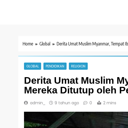
Home
Global
Derita Umat Muslim Myanmar, Tempat Ib
GLOBAL
PENDIDIKAN
RELIGION
Derita Umat Muslim M
Mereka Ditutup oleh 
admin_
9 tahun ago
0
2 mins