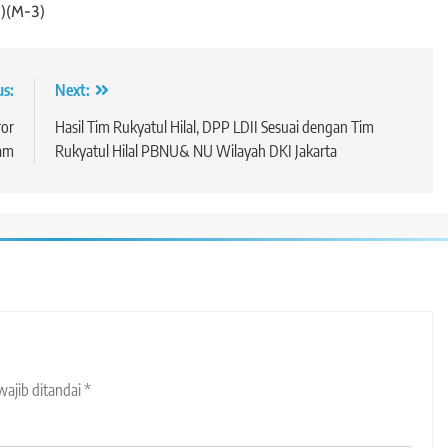
d)(M-3)
us:
Next:
or
Hasil Tim Rukyatul Hilal, DPP LDII Sesuai dengan Tim
ram
Rukyatul Hilal PBNU& NU Wilayah DKI Jakarta
wajib ditandai
*