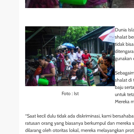
Dunia Is
shalat b
tidak bis
ditengara
gunakan d
Sebagaima
shalat di
baju ser
Foto : Ist
untuk te
Mereka me
“Saat kecil dulu tidak ada diskriminasi, kami bersa
ratusan orang yang biasanya berkumpul dan mereka sek
dilarang oleh otoritas lokal, mereka melayangkan pro