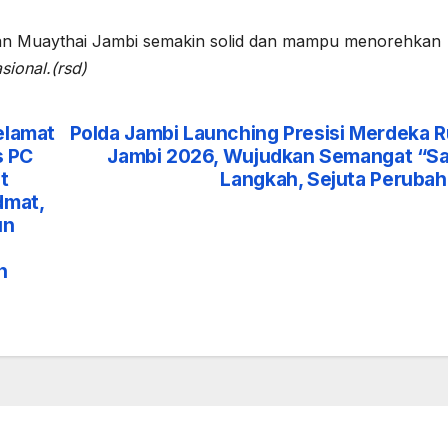
kan Muaythai Jambi semakin solid dan mampu menorehkan
sional.(rsd)
elamat
Polda Jambi Launching Presisi Merdeka 
s PC
Jambi 2026, Wujudkan Semangat “S
t
Langkah, Sejuta Peruba
dmat,
un
n