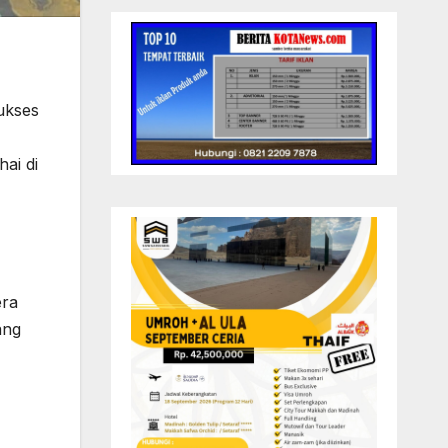
ukses
ai di
era
ang