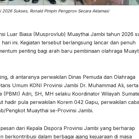
i 2026 Sukses, Ronald Pimpin Pengprov Secara Aklamasi
nsi Luar Biasa (Musprovlub) Muaythai Jambi tahun 2026 s
 hari ini. Kegiatan tersebut berlangsung lancar dan penuh
entum penting bagi arah baru pembinaan olahraga Muayth
ing, di antaranya perwakilan Dinas Pemuda dan Olahraga
etaris Umum KONI Provinsi Jambi Dr. Muhammad Ali, serta
a (PBMI) Adri, SH, MH selaku Koordinator Wilayah Sumat
t hadir pula perwakilan Korem 042 Gapu, perwakilan cab
b/Pengkot Muaythai se-Provinsi Jambi.
san dari Kepala Dispora Provinsi Jambi yang berharap
n berkontribusi dalam berbagai ajang kejuaraan di masa