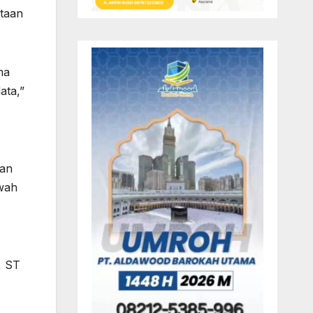
taan
ma
ata,”
gan
wah
, ST