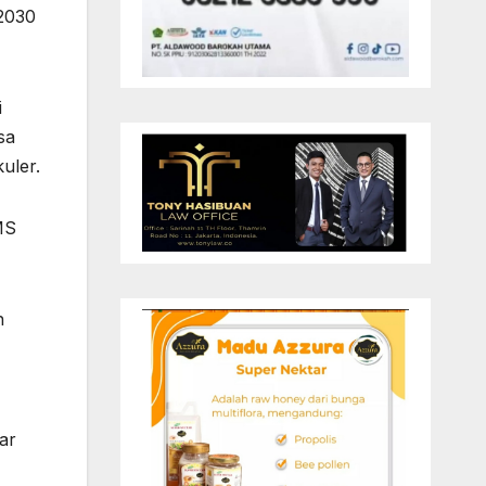
–2030
i
sa
uler.
MS
h
ar