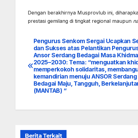
Dengan berakhirnya Musprovlub ini, diharap
prestasi gemilang di tingkat regional maupun
na
Pengurus Senkom Sergai Ucapkan S
Navigasi
dan Sukses atas Pelantikan Penguru
pos
Ansor Serdang Bedagai Masa Khidma
2025–2030: Tema: “menguatkan khi
memperkokoh solidaritas, membang
kemandirian menuju ANSOR Serdang
Bedagai Maju, Tangguh, Berkelanjuta
(MANTAB) “
Berita Terkait