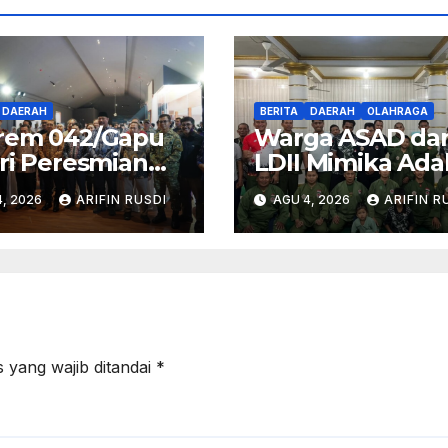
DAERAH
BERITA
DAERAH
OLAHRAGA
rem 042/Gapu
Warga ASAD da
ri Peresmian
LDII Mimika Ad
um Sriwijaya
Latihan Rutin di
, 2026
ARIFIN RUSDI
AGU 4, 2026
ARIFIN R
makirti oleh
Bulan Agustus 
eri
udayaan RI
 yang wajib ditandai
*