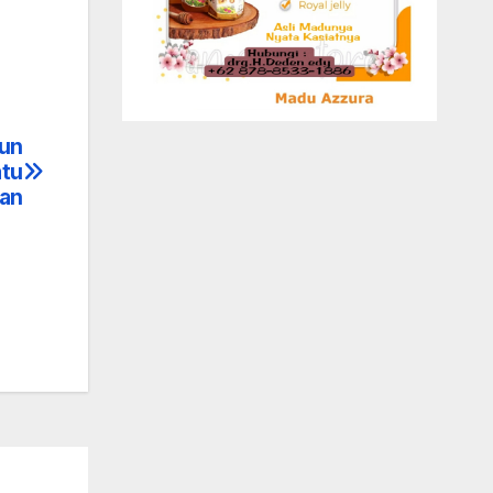
Run
atu
han