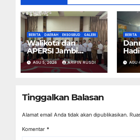
BERITA
DAERAH
EKSOSBUD
GALERI
BERITA
Walikota dan
Dan
APERSI Jambi
Hadi
Satukan Langkah,
Muse
AGU 5, 2026
ARIFIN RUSDI
AGU 4
Percepat Realisasi
Dhar
Program 3 Juta
Ment
Rumah
Keb
Tinggalkan Balasan
Alamat email Anda tidak akan dipublikasikan.
Ruas
Komentar
*