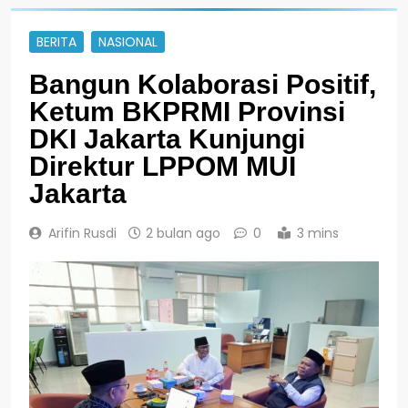
BERITA
NASIONAL
Bangun Kolaborasi Positif,
Ketum BKPRMI Provinsi
DKI Jakarta Kunjungi
Direktur LPPOM MUI
Jakarta
Arifin Rusdi
2 bulan ago
0
3 mins