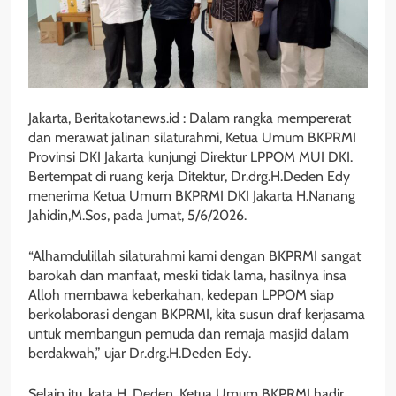
Jakarta, Beritakotanews.id : Dalam rangka mempererat
dan merawat jalinan silaturahmi, Ketua Umum BKPRMI
Provinsi DKI Jakarta kunjungi Direktur LPPOM MUI DKI.
Bertempat di ruang kerja Ditektur, Dr.drg.H.Deden Edy
menerima Ketua Umum BKPRMI DKI Jakarta H.Nanang
Jahidin,M.Sos, pada Jumat, 5/6/2026.
“Alhamdulillah silaturahmi kami dengan BKPRMI sangat
barokah dan manfaat, meski tidak lama, hasilnya insa
Alloh membawa keberkahan, kedepan LPPOM siap
berkolaborasi dengan BKPRMI, kita susun draf kerjasama
untuk membangun pemuda dan remaja masjid dalam
berdakwah,” ujar Dr.drg.H.Deden Edy.
Selain itu, kata H. Deden, Ketua Umum BKPRMI hadir