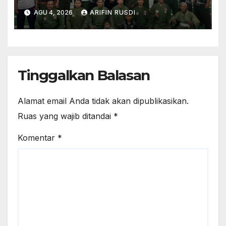
Bulan Agustus 2026
AGU 4, 2026
ARIFIN RUSDI
Tinggalkan Balasan
Alamat email Anda tidak akan dipublikasikan.
Ruas yang wajib ditandai
*
Komentar
*