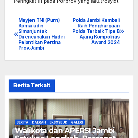
Peringkat III pada Porprov yang lalu.(rosyid).
Mayjen TNI (Purn)
Polda Jambi Kembali
Navigasi
Komarudin
Raih Penghargaan
Simanjuntak
Polda Terbaik Tipe B
pos
Direncanakan Hadiri
Ajang Kompolnas
Pelantikan Pertina
Award 2024
Prov.Jambi
Berita Terkait
BERITA
DAERAH
EKSOSBUD
GALERI
Walikota dan APERSI Jambi