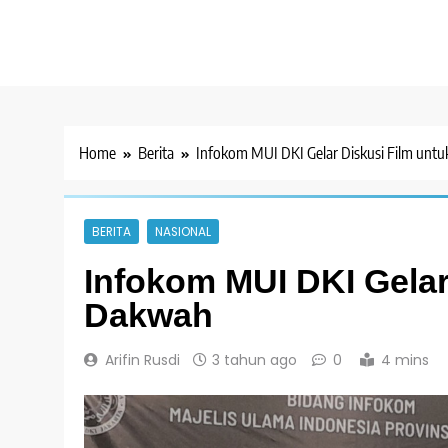
Home
Berita
Infokom MUI DKI Gelar Diskusi Film unt
BERITA
NASIONAL
Infokom MUI DKI Gelar
Dakwah
Arifin Rusdi
3 tahun ago
0
4 mins