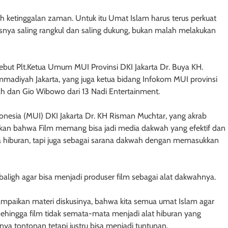
nah ketinggalan zaman. Untuk itu Umat Islam harus terus perkuat
usnya saling rangkul dan saling dukung, bukan malah melakukan
sebut Plt.Ketua Umum MUI Provinsi DKI Jakarta Dr. Buya KH.
mmadiyah Jakarta, yang juga ketua bidang Infokom MUI provinsi
ah dan Gio Wibowo dari 13 Nadi Entertainment.
nesia (MUI) DKI Jakarta Dr. KH Risman Muchtar, yang akrab
an bahwa Film memang bisa jadi media dakwah yang efektif dan
anya hiburan, tapi juga sebagai sarana dakwah dengan memasukkan
ligh agar bisa menjadi produser film sebagai alat dakwahnya.
ampaikan materi diskusinya, bahwa kita semua umat Islam agar
ehingga film tidak semata-mata menjadi alat hiburan yang
ya tontonan tetapi justru bisa menjadi tuntunan.