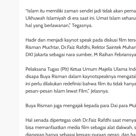
“Islam itu memiliki zaman sendiri jadi tidak akan per
Ukhuwah Islamiyah di era saat ini. Umat Islam sehar
hal yang berlawanan,” Tegasnya.
Hadir dan menjadi kaynot speak pada diskusi film ter
Risman Muchtar, Dr.Faiz Rafdhi, Rektor Saintek Muha
DKI Jakarta sebagai nara sumber, M Raihan Febriansy
Pelaksana Tugas (Plt) Ketua Umum Majelis Ulama Indo
disapa Buya Risman dalam kaynotspeaknya mengatak
ini perlu dilakukan redefinisi bahwa film itu tidak h
pesan-pesan Islam lewat Film,” Jelasnya.
Buya Risman juga mengajak kepada para Dai para Muba
Hal senada dipertegas oleh Dr.Faiz Rafdhi saat meny
bisa memanfaatkan media film sebagai alat dakwah, s
dianggap hanya sebagai kepura-puraan peran, dan han