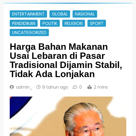
ENTERTAINMENT
GLOBAL
NASIONAL
PENDIDIKAN
POLITIK
RELIGION
SPORT
UNCATEGORIZED
Harga Bahan Makanan
Usai Lebaran di Pasar
Tradisional Dijamin Stabil,
Tidak Ada Lonjakan
admin_
9 tahun ago
0
2 mins