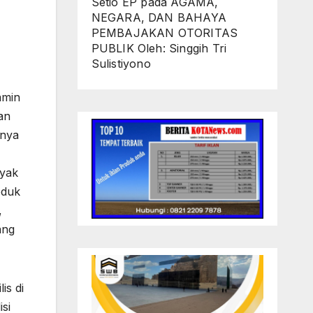
Setio EP
pada
AGAMA,
NEGARA, DAN BAHAYA
PEMBAJAKAN OTORITAS
PUBLIK Oleh: Singgih Tri
Sulistiyono
amin
an
rnya
nyak
oduk
,
ang
is di
si