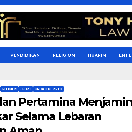
PENDIDIKAN
RELIGION
HUKRIM
ENTE
RELIGION
SPORT
UNCATEGORIZED
dan Pertamina Menjami
ar Selama Lebaran
an Aman