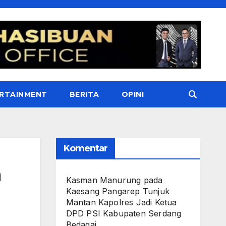
RTAINMENT
BERITA
OPINI
Komentar
n
Kasman Manurung
pada
Kaesang Pangarep Tunjuk
Mantan Kapolres Jadi Ketua
DPD PSI Kabupaten Serdang
Bedagai. ‎ ‎