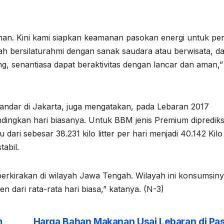
n. Kini kami siapkan keamanan pasokan energi untuk per
ah bersilaturahmi dengan sanak saudara atau berwisata, d
g, senantiasa dapat beraktivitas dengan lancar dan aman,”
ndar di Jakarta, juga mengatakan, pada Lebaran 2017
ingkan hari biasanya. Untuk BBM jenis Premium diprediks
 dari sebesar 38.231 kilo litter per hari menjadi 40.142 Kilo l
tabil.
perkirakan di wilayah Jawa Tengah. Wilayah ini konsumsin
n dari rata-rata hari biasa,” katanya. (N-3)
m
Harga Bahan Makanan Usai Lebaran di Pa