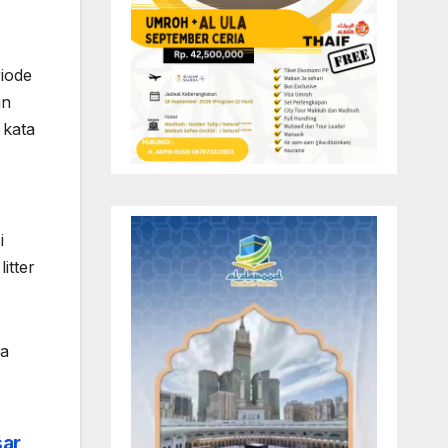
iode
an
 kata
i
itter
ya
sar