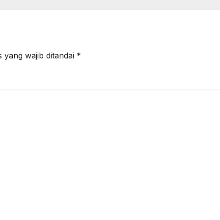
an Negara
Stabilitas Kawas
ASEAN
 yang wajib ditandai
*