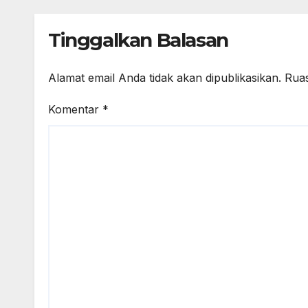
SE.,MM., MH., Ketua
Halu
Umum Senkom
Tinggalkan Balasan
Mitra Polri Sebagai
Guru Besar
(Profesor) dalam
Alamat email Anda tidak akan dipublikasikan.
Ruas
Bidang Tata Kelola
Pembangunan
Komentar
*
Ekonomi
Masyarakat.