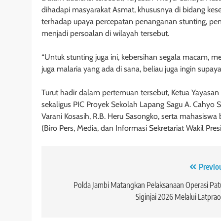
dihadapi masyarakat Asmat, khususnya di bidang kes
terhadap upaya percepatan penanganan stunting, peni
menjadi persoalan di wilayah tersebut.
“Untuk stunting juga ini, kebersihan segala macam, me
juga malaria yang ada di sana, beliau juga ingin supay
Turut hadir dalam pertemuan tersebut, Ketua Yayasa
sekaligus PIC Proyek Sekolah Lapang Sagu A. Cahyo 
Varani Kosasih, R.B. Heru Sasongko, serta mahasiswa 
(Biro Pers, Media, dan Informasi Sekretariat Wakil Pres
Navigasi
Previo
pos
Polda Jambi Matangkan Pelaksanaan Operasi Pa
Siginjai 2026 Melalui Latpra