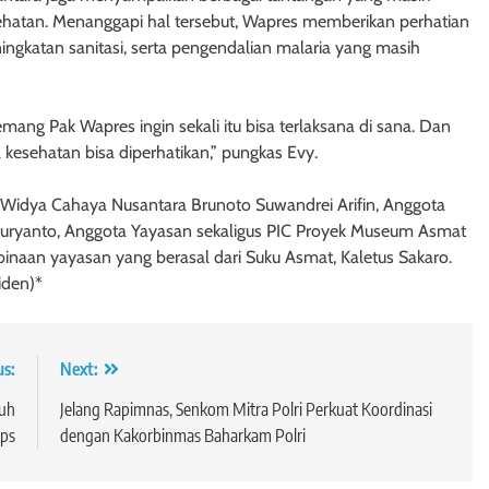
ehatan. Menanggapi hal tersebut, Wapres memberikan perhatian
ngkatan sanitasi, serta pengendalian malaria yang masih
mang Pak Wapres ingin sekali itu bisa terlaksana di sana. Dan
a kesehatan bisa diperhatikan,” pungkas Evy.
n Widya Cahaya Nusantara Brunoto Suwandrei Arifin, Anggota
Suryanto, Anggota Yayasan sekaligus PIC Proyek Museum Asmat
binaan yayasan yang berasal dari Suku Asmat, Kaletus Sakaro.
iden)*
us:
Next:
tuh
Jelang Rapimnas, Senkom Mitra Polri Perkuat Koordinasi
ops
dengan Kakorbinmas Baharkam Polri