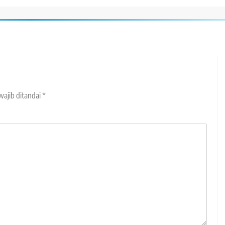
wajib ditandai
*