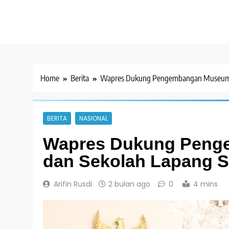
Home
Berita
Wapres Dukung Pengembangan Museum 
BERITA
NASIONAL
Wapres Dukung Peng
dan Sekolah Lapang 
Arifin Rusdi
2 bulan ago
0
4 mins