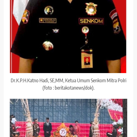
Dr.K.P.H.Katno Hadi, SE,MM, Ketua Umum Senkom Mitra Polri
(foto : beritakotanews/dok).