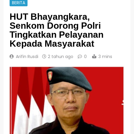
BERITA
HUT Bhayangkara,
Senkom Dorong Polri
Tingkatkan Pelayanan
Kepada Masyarakat
Arifin Rusdi
2 tahun ago
0
3 mins