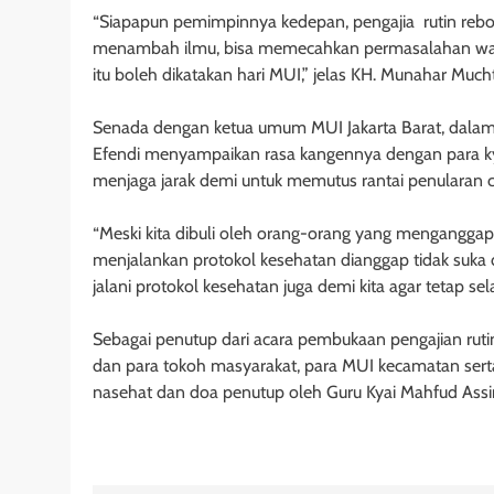
“Siapapun pemimpinnya kedepan, pengajia rutin reboan
menambah ilmu, bisa memecahkan permasalahan warga
itu boleh dikatakan hari MUI,” jelas KH. Munahar Mucht
Senada dengan ketua umum MUI Jakarta Barat, dalam
Efendi menyampaikan rasa kangennya dengan para k
menjaga jarak demi untuk memutus rantai penularan c
“Meski kita dibuli oleh orang-orang yang mengangga
menjalankan protokol kesehatan dianggap tidak suka d
jalani protokol kesehatan juga demi kita agar tetap se
Sebagai penutup dari acara pembukaan pengajian rutin
dan para tokoh masyarakat, para MUI kecamatan sert
nasehat dan doa penutup oleh Guru Kyai Mahfud Assiru