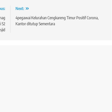
ous:
Next:
nag
4pegawai Kelurahan Cengkareng Timur Positif Corona,
i 52
Kantor ditutup Sementara
sjid