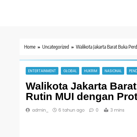
Home
Uncategorized
Walikota Jakarta Barat Buka Pe
ENTERTAINMENT
GLOBAL
HUKRIM
NASIONAL
PEND
Walikota Jakarta Bara
Rutin MUI dengan Pro
admin_
6 tahun ago
0
3 mins