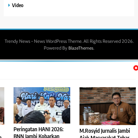
Video
Trendy News - News WordPress Theme. All Rights Reserved 2026.
Powered By
.
BlazeThemes
Peringatan HANI 2026:
M.Rosyid Jurnalis Jambi
BNN Jambi Kobarkan
n
Ajak Masyarakat Tebar