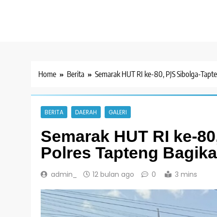
Home
Berita
Semarak HUT RI ke-80, PJS Sibolga-Tapt
BERITA
DAERAH
GALERI
Semarak HUT RI ke-80
Polres Tapteng Bagik
admin_
12 bulan ago
0
3 mins