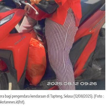
era bagi pengendara kendaraan di Tapteng, Selasa (12/08/2025). (Foto :
akotanews.id/Ist).