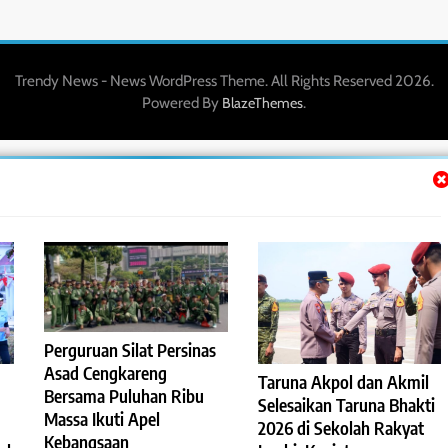
Trendy News - News WordPress Theme. All Rights Reserved 2026.
Powered By
.
BlazeThemes
Perguruan Silat Persinas
Asad Cengkareng
Taruna Akpol dan Akmil
Bersama Puluhan Ribu
Selesaikan Taruna Bhakti
Massa Ikuti Apel
2026 di Sekolah Rakyat
Kebangsaan