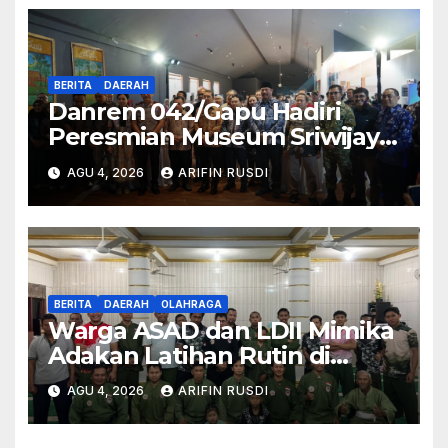
BERITA
DAERAH
Danrem 042/Gapu Hadiri
Peresmian Museum Sriwijaya
Dharmakirti oleh Menteri
AGU 4, 2026
ARIFIN RUSDI
Kebudayaan RI
BERITA
DAERAH
OLAHRAGA
Warga ASAD dan LDII Mimika
Adakan Latihan Rutin di
Bulan Agustus 2026
AGU 4, 2026
ARIFIN RUSDI