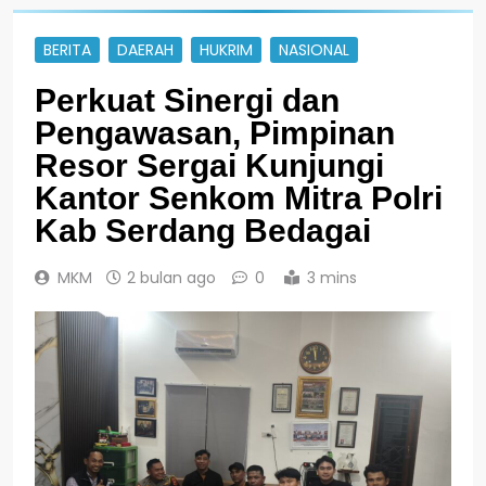
BERITA
DAERAH
HUKRIM
NASIONAL
Perkuat Sinergi dan
Pengawasan, Pimpinan
Resor Sergai Kunjungi
Kantor Senkom Mitra Polri
Kab Serdang Bedagai
MKM
2 bulan ago
0
3 mins