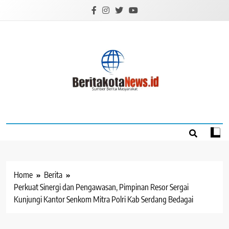
Skip
to
content
BERITAKOTANEW
Sumber Berita Masyarakat
Home
Berita
Perkuat Sinergi dan Pengawasan, Pimpinan Resor Sergai
Kunjungi Kantor Senkom Mitra Polri Kab Serdang Bedagai