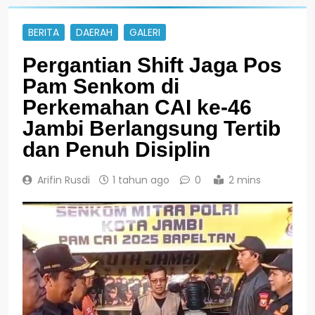
BERITA
DAERAH
GALERI
Pergantian Shift Jaga Pos
Pam Senkom di
Perkemahan CAI ke-46
Jambi Berlangsung Tertib
dan Penuh Disiplin
Arifin Rusdi
1 tahun ago
0
2 mins