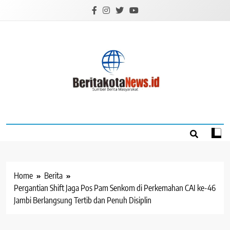
Skip
to
content
BERITAKOTANEW
Sumber Berita Masyarakat
Home
Berita
Pergantian Shift Jaga Pos Pam Senkom di Perkemahan CAI ke-46
Jambi Berlangsung Tertib dan Penuh Disiplin