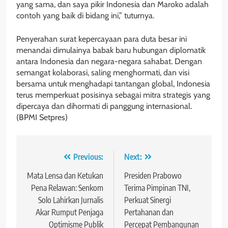
yang sama, dan saya pikir Indonesia dan Maroko adalah
contoh yang baik di bidang ini,” tuturnya.
Penyerahan surat kepercayaan para duta besar ini
menandai dimulainya babak baru hubungan diplomatik
antara Indonesia dan negara-negara sahabat. Dengan
semangat kolaborasi, saling menghormati, dan visi
bersama untuk menghadapi tantangan global, Indonesia
terus memperkuat posisinya sebagai mitra strategis yang
dipercaya dan dihormati di panggung internasional.
(BPMI Setpres)
Navigasi
Previous:
Next:
pos
Mata Lensa dan Ketukan
Presiden Prabowo
Pena Relawan: Senkom
Terima Pimpinan TNI,
Solo Lahirkan Jurnalis
Perkuat Sinergi
Akar Rumput Penjaga
Pertahanan dan
Optimisme Publik
Percepat Pembangunan